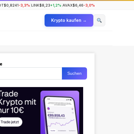
OT
$0,8241
-3,3%
|
LINK
$8,23
+1,2%
|
AVAX
$6,46
-3,0%
Krypto kaufen →
e
Suchen