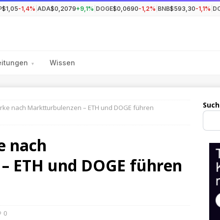
P
$1,05
-1,4%
|
ADA
$0,2079
+9,1%
|
DOGE
$0,0690
-1,2%
|
BNB
$593,30
-1,1%
|
D
eitungen
Wissen
▾
Such
Stärke nach Marktturbulenzen – ETH und DOGE führen
ke nach
 – ETH und DOGE führen
0