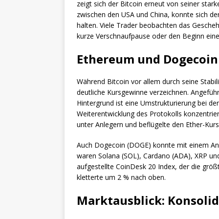
zeigt sich der Bitcoin erneut von seiner star
zwischen den USA und China, konnte sich der
halten. Viele Trader beobachten das Gescheh
kurze Verschnaufpause oder den Beginn einer
Ethereum und Dogecoin 
Während Bitcoin vor allem durch seine Stabi
deutliche Kursgewinne verzeichnen. Angeführ
Hintergrund ist eine Umstrukturierung bei de
Weiterentwicklung des Protokolls konzentri
unter Anlegern und beflügelte den Ether-Kurs
Auch Dogecoin (DOGE) konnte mit einem Ans
waren Solana (SOL), Cardano (ADA), XRP und 
aufgestellte CoinDesk 20 Index, der die grö
kletterte um 2 % nach oben.
Marktausblick: Konsolid