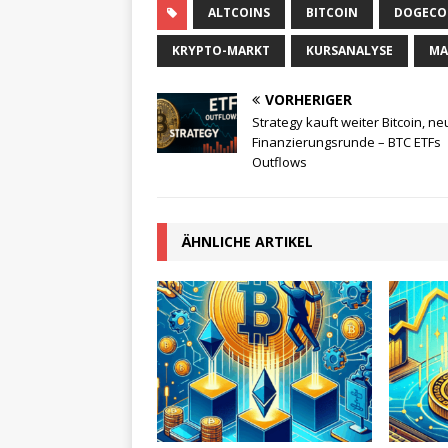
ALTCOINS
BITCOIN
DOGECO
KRYPTO-MARKT
KURSANALYSE
MA
VORHERIGER
Strategy kauft weiter Bitcoin, n
Finanzierungsrunde – BTC ETFs
Outflows
ÄHNLICHE ARTIKEL