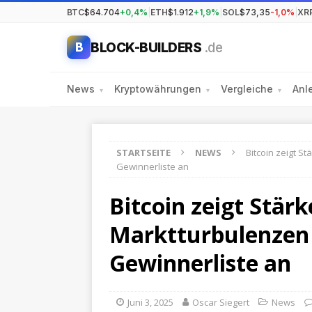
BTC
$64.704
+0,4%
|
ETH
$1.912
+1,9%
|
SOL
$73,35
-1,0%
|
XR
BLOCK-BUILDERS
.de
B
News
Kryptowährungen
Vergleiche
Anl
▾
▾
▾
STARTSEITE
NEWS
Bitcoin zeigt 
Gewinnerliste an
Bitcoin zeigt Stär
Marktturbulenzen
Gewinnerliste an
Juni 3, 2025
Oscar Siegert
News