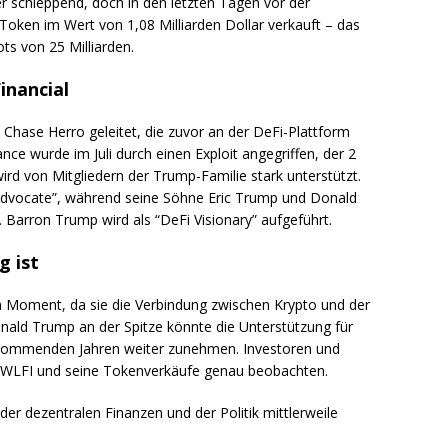
er schleppend, doch in den letzten Tagen vor der
Token im Wert von 1,08 Milliarden Dollar verkauft – das
s von 25 Milliarden.
inancial
Chase Herro geleitet, die zuvor an der DeFi-Plattform
e wurde im Juli durch einen Exploit angegriffen, der 2
ird von Mitgliedern der Trump-Familie stark unterstützt.
 Advocate”, während seine Söhne Eric Trump und Donald
 Barron Trump wird als “DeFi Visionary” aufgeführt.
g ist
 Moment, da sie die Verbindung zwischen Krypto und der
nald Trump an der Spitze könnte die Unterstützung für
kommenden Jahren weiter zunehmen. Investoren und
m WLFI und seine Tokenverkäufe genau beobachten.
 der dezentralen Finanzen und der Politik mittlerweile