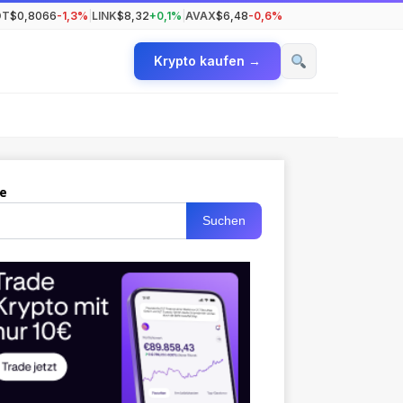
OT
$0,8066
-1,3%
|
LINK
$8,32
+0,1%
|
AVAX
$6,48
-0,6%
Krypto kaufen →
e
Suchen