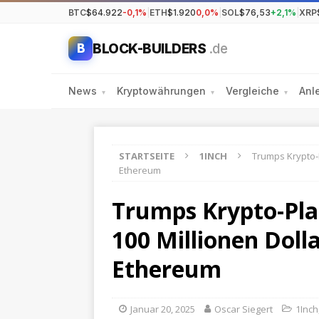
BTC
$64.922
-0,1%
|
ETH
$1.920
0,0%
|
SOL
$76,53
+2,1%
|
XRP
BLOCK-BUILDERS
.de
B
News
Kryptowährungen
Vergleiche
Anl
▾
▾
▾
STARTSEITE
1INCH
Trumps Krypto-P
Ethereum
Trumps Krypto-Pla
100 Millionen Dolla
Ethereum
Januar 20, 2025
Oscar Siegert
1Inch