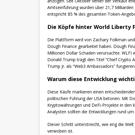
anzogen. Seit Oktober verlief der Verkauf eh
Amtseinführung wurden über 21,7 Milliarden 
entspricht 85 % des gesamten Token-Angebot
Die Köpfe hinter World Liberty F
Die Plattform wird von Zachary Folkman und 
Dough Finance gearbeitet haben. Dough Financ
Millionen Dollar Schaden verursachte. WLFI w
Donald Trump trägt den Titel “Chief Crypto
Trump Jr. als “Web3 Ambassadors” fungieren.
Warum diese Entwicklung wichti
Diese Käufe markieren einen entscheidenden
politischen Führung der USA betonen. Mit Do
Kryptowährungen und DeFi-Projekte in den 
Analysten sollten die Entwicklungen rund u
Dieser Schritt unterstreicht, wie eng die Welt
verwoben ist.