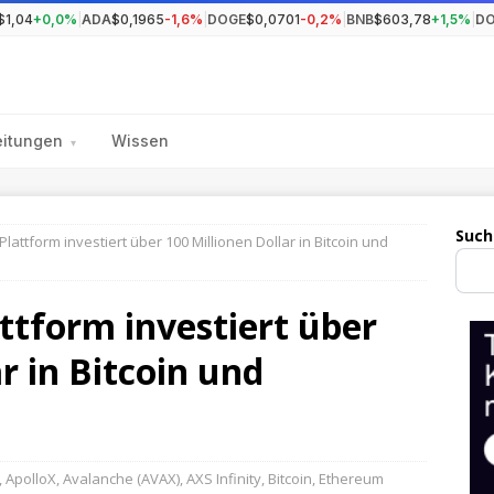
$1,04
+0,0%
|
ADA
$0,1965
-1,6%
|
DOGE
$0,0701
-0,2%
|
BNB
$603,78
+1,5%
|
D
eitungen
Wissen
▾
Such
lattform investiert über 100 Millionen Dollar in Bitcoin und
ttform investiert über
r in Bitcoin und
,
ApolloX
,
Avalanche (AVAX)
,
AXS Infinity
,
Bitcoin
,
Ethereum