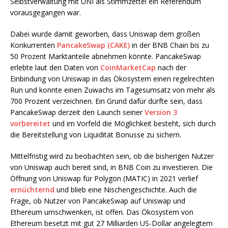
Selbstverwaltung mit UNI als Stimmzettel ein Referendum
vorausgegangen war.
Dabei wurde damit geworben, dass Uniswap dem großen
Konkurrenten
PancakeSwap (CAKE)
in der BNB Chain bis zu
50 Prozent Marktanteile abnehmen könnte. PancakeSwap
erlebte laut den Daten von
CoinMarketCap
nach der
Einbindung von Uniswap in das Ökosystem einen regelrechten
Run und konnte einen Zuwachs im Tagesumsatz von mehr als
700 Prozent verzeichnen. Ein Grund dafür dürfte sein, dass
PancakeSwap derzeit den Launch seiner
Version 3
vorbereitet
und im Vorfeld die Möglichkeit besteht, sich durch
die Bereitstellung von Liquidität Bonusse zu sichern.
Mittelfristig wird zu beobachten sein, ob die bisherigen Nutzer
von Uniswap auch bereit sind, in BNB Coin zu investieren. Die
Öffnung von Uniswap für Polygon (MATIC) in 2021 verlief
ernüchternd
und blieb eine Nischengeschichte. Auch die
Frage, ob Nutzer von PancakeSwap auf Uniswap und
Ethereum umschwenken, ist offen. Das Ökosystem von
Ethereum besetzt mit gut 27 Milliarden US-Dollar angelegtem