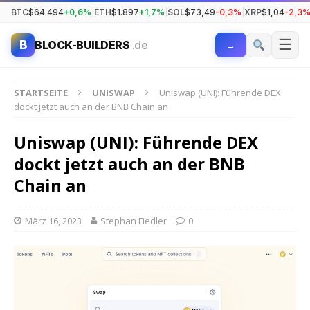
BTC
$64.494
+0,6%
|
ETH
$1.897
+1,7%
|
SOL
$73,49
-0,3%
|
XRP
$1,04
-2,3
☰
B
BLOCK-BUILDERS
.de
→
STARTSEITE
UNISWAP
Uniswap (UNI): Führende DEX
dockt jetzt auch an der BNB Chain an
Uniswap (UNI): Führende DEX
dockt jetzt auch an der BNB
Chain an
März 16, 2023
Stephan Fiedler
0