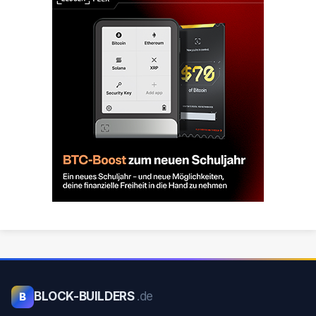
BLOCK-BUILDERS
.de
B