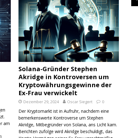
Solana-Gründer Stephen
Akridge in Kontroversen um
Kryptowährungsgewinne der
Ex-Frau verwickelt
Dezember 29, 2024
Oscar Siegert
0
gen
Der Kryptomarkt ist in Aufruhr, nachdem eine
zt.
bemerkenswerte Kontroverse um Stephen
er am
Akridge, Mitbegründer von Solana, ans Licht kam.
Berichten zufolge wird Akridge beschuldigt, das
]