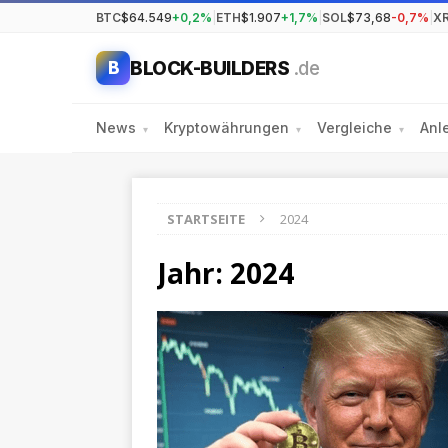
BTC
$64.549
+0,2%
|
ETH
$1.907
+1,7%
|
SOL
$73,68
-0,7%
|
X
BLOCK-BUILDERS
.de
B
News
Kryptowährungen
Vergleiche
Anl
▾
▾
▾
STARTSEITE
2024
Jahr:
2024