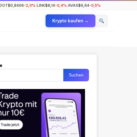
DOT
$0,8406
-2,0%
|
LINK
$8,14
-0,4%
|
AVAX
$6,64
-0,5%
Krypto kaufen →
e
Suchen