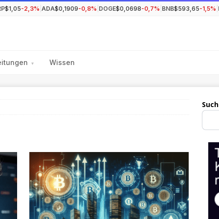
RP
$1,05
-2,3%
|
ADA
$0,1909
-0,8%
|
DOGE
$0,0698
-0,7%
|
BNB
$593,65
-1,5%
|
eitungen
Wissen
▾
Such