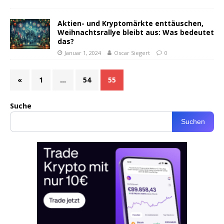
Aktien- und Kryptomärkte enttäuschen,
Weihnachtsrallye bleibt aus: Was bedeutet
das?
Januar 1, 2024
Oscar Siegert
0
«
1
…
54
55
Suche
Suchen