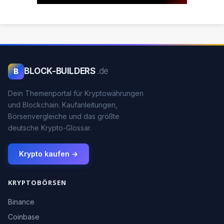
BLOCK-BUILDERS
.de
B
Dein Themenportal für Kryptowährungen
und Blockchain. Kaufanleitungen,
Börsenvergleiche und das größte
deutsche Krypto-Glossar.
Krypto kaufen →
KRYPTOBÖRSEN
Binance
Coinbase