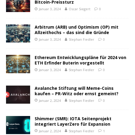
Bitcoin-Preissturz
Januar 3, 2024
Oscar Siegert
0
Arbitrum (ARB) und Optimism (OP) mit
Allzeithochs – das sind die Gründe
Januar 3, 2024
Stephan Fiedler
0
Ethereum Entwicklungspläne für 2024 von
ETH Erfinder Buterin vorgestellt
Januar 3, 2024
Stephan Fiedler
0
Avalanche Stiftung will Meme-Coins
kaufen – PR-Witz oder ernst gemeint?
Januar 2, 2024
Stephan Fiedler
0
Shimmer (SMR): IOTA Seitenprojekt
integriert LayerZero für Expansion
Januar 2, 2024
Stephan Fiedler
1