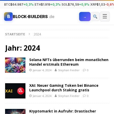
BTC
$64.987
+0,3%
|
ETH
$1.919
+0,3%
|
SOL
$76,59
+0,9%
|
XRP
$1,03
-0,6
☰
B
BLOCK-BUILDERS
.de
→
STARTSEITE
2024
Jahr:
2024
Solana NFTs überrunden beim monatlichen
Handel erstmals Ethereum
Januar 4, 2024
Stephan Fiedler
0
XAI: Neuer Gaming Token bei Binance
Launchpool durch Staking gratis
Januar 4, 2024
Stephan Fiedler
0
Kryptomarkt in Aufruhr: Drastischer