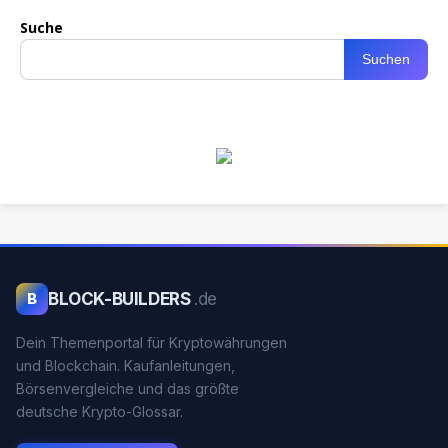
Suche
Suchen
BLOCK-BUILDERS
.de
B
Dein Themenportal für Kryptowährungen
und Blockchain. Kaufanleitungen,
Börsenvergleiche und das größte
deutsche Krypto-Glossar.