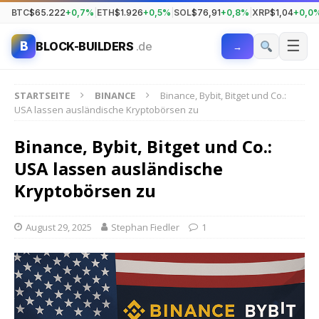
BTC
$65.222
+0,7%
|
ETH
$1.926
+0,5%
|
SOL
$76,91
+0,8%
|
XRP
$1,04
+0,0
☰
B
BLOCK-BUILDERS
.de
→
STARTSEITE
BINANCE
Binance, Bybit, Bitget und Co.:
USA lassen ausländische Kryptobörsen zu
Binance, Bybit, Bitget und Co.:
USA lassen ausländische
Kryptobörsen zu
August 29, 2025
Stephan Fiedler
1