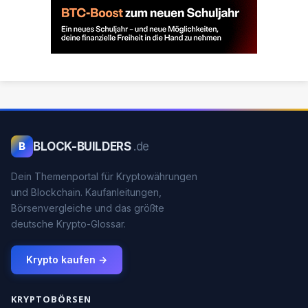
BLOCK-BUILDERS
.de
B
Dein Themenportal für Kryptowährungen
und Blockchain. Kaufanleitungen,
Börsenvergleiche und das größte
deutsche Krypto-Glossar.
Krypto kaufen →
KRYPTOBÖRSEN