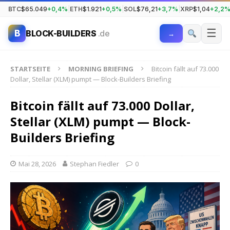
BTC
$65.049
+0,4%
|
ETH
$1.921
+0,5%
|
SOL
$76,21
+3,7%
|
XRP
$1,04
+2,2
☰
B
BLOCK-BUILDERS
.de
→
STARTSEITE
MORNING BRIEFING
Bitcoin fällt auf 73.000
Dollar, Stellar (XLM) pumpt — Block-Builders Briefing
Bitcoin fällt auf 73.000 Dollar,
Stellar (XLM) pumpt — Block-
Builders Briefing
Mai 28, 2026
Stephan Fiedler
0