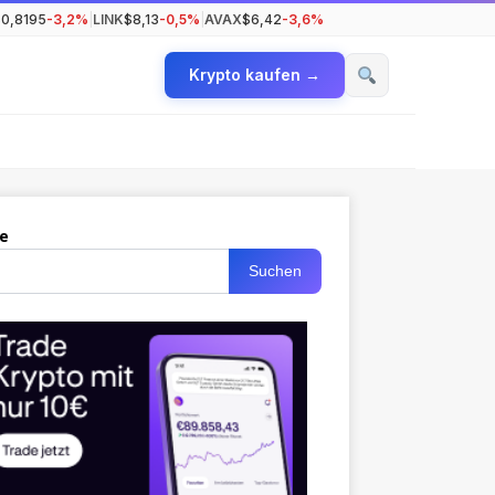
0,8195
-3,2%
|
LINK
$8,13
-0,5%
|
AVAX
$6,42
-3,6%
Krypto kaufen →
e
Suchen