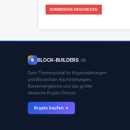
BLOCK-BUILDERS
.de
B
Dein Themenportal für Kryptowährungen
und Blockchain. Kaufanleitungen,
Börsenvergleiche und das größte
deutsche Krypto-Glossar.
Krypto kaufen →