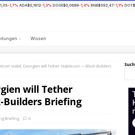
1,05
-1,7%
|
ADA
$0,1912
-1,3%
|
DOGE
$0,0689
-1,4%
|
BNB
$592,47
-1,1%
|
DOT
$
eitungen
Wissen
▾
Such
itcoin stabil, Georgien will Tether Stablecoin — Block-Builders
rgien will Tether
-Builders Briefing
ng Briefing
0