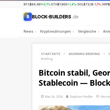
BTC
$64.391
+0,1%
|
ETH
$1.900
+1,4%
|
SOL
$73,18
-1,1%
|
XRP
$
BLOCK-BUILDERS
.de
B
News
Kryptowährungen
Vergleiche
Anl
▾
▾
▾
STARTSEITE
MORNING BRIEFING
B
Briefing
Bitcoin stabil, Geo
Stablecoin — Block
Mai 26, 2026
Stephan Fiedler
Morni