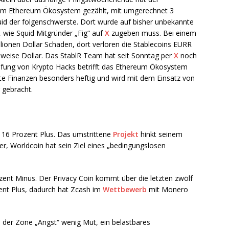
im Ethereum Ökosystem gezählt, mit umgerechnet 3
quid der folgenschwerste. Dort wurde auf bisher unbekannte
 wie Squid Mitgründer „Fig“ auf
X
zugeben muss. Bei einem
lionen Dollar Schaden, dort verloren die Stablecoins EURR
eise Dollar. Das StablR Team hat seit Sonntag per
X
noch
Häufung von Krypto Hacks betrifft das Ethereum Ökosystem
rte Finanzen besonders heftig und wird mit dem Einsatz von
 gebracht.
 16 Prozent Plus. Das umstrittene
Projekt
hinkt seinem
er, Worldcoin hat sein Ziel eines „bedingungslosen
ozent Minus. Der Privacy Coin kommt über die letzten zwölf
ent Plus, dadurch hat Zcash im
Wettbewerb
mit Monero
er Zone „Angst“ wenig Mut, ein belastbares