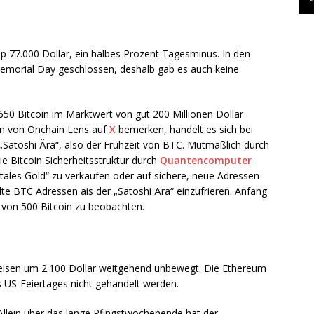
 77.000 Dollar, ein halbes Prozent Tagesminus. In den
emorial Day geschlossen, deshalb gab es auch keine
.650 Bitcoin im Marktwert von gut 200 Millionen Dollar
en von Onchain Lens auf
X
bemerken, handelt es sich bei
Satoshi Ära“, also der Frühzeit von BTC. Mutmaßlich durch
ie Bitcoin Sicherheitsstruktur durch
Quantencomputer
tales Gold“ zu verkaufen oder auf sichere, neue Adressen
alte BTC Adressen ais der „Satoshi Ära“ einzufrieren. Anfang
von 500 Bitcoin zu beobachten.
eisen um 2.100 Dollar weitgehend unbewegt. Die Ethereum
S-Feiertages nicht gehandelt werden.
Allein über das lange Pfingstwochenende hat der