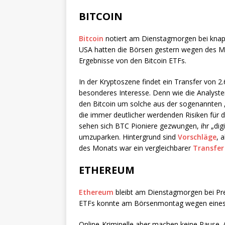
BITCOIN
Bitcoin
notiert am Dienstagmorgen bei knapp
USA hatten die Börsen gestern wegen des M
Ergebnisse von den Bitcoin ETFs.
In der Kryptoszene findet ein Transfer von 2
besonderes Interesse. Denn wie die Analyst
den Bitcoin um solche aus der sogenannten „
die immer deutlicher werdenden Risiken für d
sehen sich BTC Pioniere gezwungen, ihr „digi
umzuparken. Hintergrund sind
Vorschläge
, 
des Monats war ein vergleichbarer
Transfer
ETHEREUM
Ethereum
bleibt am Dienstagmorgen bei Pr
ETFs konnte am Börsenmontag wegen eines U
Online-Kriminelle aber machen keine Pause. 