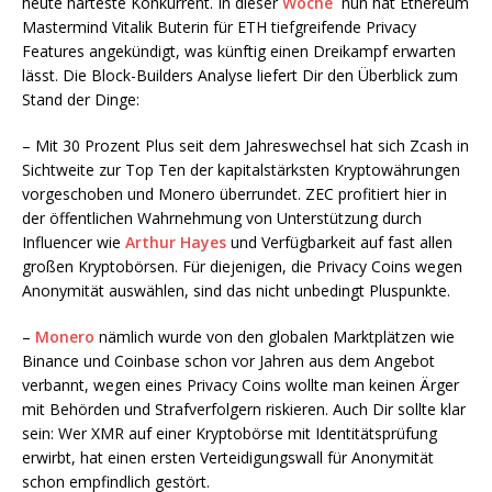
heute härteste Konkurrent. In dieser
Woche
nun hat Ethereum
Mastermind Vitalik Buterin für ETH tiefgreifende Privacy
Features angekündigt, was künftig einen Dreikampf erwarten
lässt. Die Block-Builders Analyse liefert Dir den Überblick zum
Stand der Dinge:
– Mit 30 Prozent Plus seit dem Jahreswechsel hat sich Zcash in
Sichtweite zur Top Ten der kapitalstärksten Kryptowährungen
vorgeschoben und Monero überrundet. ZEC profitiert hier in
der öffentlichen Wahrnehmung von Unterstützung durch
Influencer wie
Arthur Hayes
und Verfügbarkeit auf fast allen
großen Kryptobörsen. Für diejenigen, die Privacy Coins wegen
Anonymität auswählen, sind das nicht unbedingt Pluspunkte.
–
Monero
nämlich wurde von den globalen Marktplätzen wie
Binance und Coinbase schon vor Jahren aus dem Angebot
verbannt, wegen eines Privacy Coins wollte man keinen Ärger
mit Behörden und Strafverfolgern riskieren. Auch Dir sollte klar
sein: Wer XMR auf einer Kryptobörse mit Identitätsprüfung
erwirbt, hat einen ersten Verteidigungswall für Anonymität
schon empfindlich gestört.