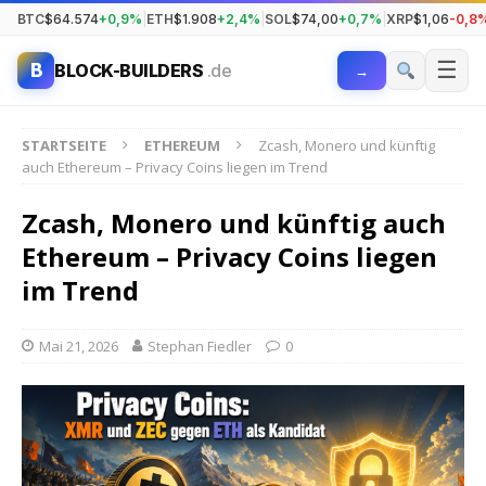
BTC
$64.574
+0,9%
|
ETH
$1.908
+2,4%
|
SOL
$74,00
+0,7%
|
XRP
$1,06
-0,8
☰
B
BLOCK-BUILDERS
.de
→
STARTSEITE
ETHEREUM
Zcash, Monero und künftig
auch Ethereum – Privacy Coins liegen im Trend
Zcash, Monero und künftig auch
Ethereum – Privacy Coins liegen
im Trend
Mai 21, 2026
Stephan Fiedler
0