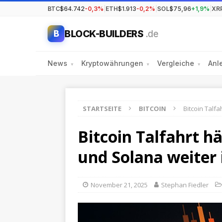
BTC
$64.742
-0,3%
|
ETH
$1.913
-0,2%
|
SOL
$75,96
+1,9%
|
XR
BLOCK-BUILDERS
.de
B
News
Kryptowährungen
Vergleiche
Anl
▾
▾
▾
STARTSEITE
BITCOIN
Bitcoin Talf
Bitcoin Talfahrt h
und Solana weiter
November 21, 2025
Stephan Fiedler