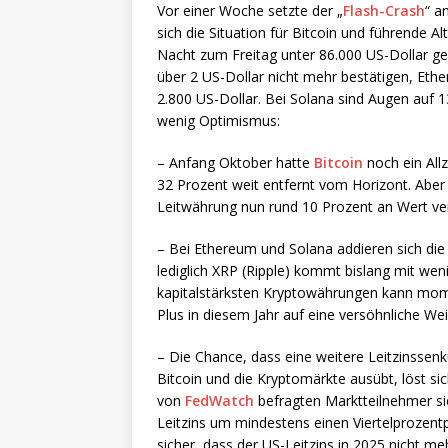
Vor einer Woche setzte der „
Flash-Crash
“ a
sich die Situation für Bitcoin und führende Alt
Nacht zum Freitag unter 86.000 US-Dollar gefa
über 2 US-Dollar nicht mehr bestätigen, Ethe
2.800 US-Dollar. Bei Solana sind Augen auf 13
wenig Optimismus:
– Anfang Oktober hatte
Bitcoin
noch ein Allz
32 Prozent weit entfernt vom Horizont. Aber
Leitwährung nun rund 10 Prozent an Wert ver
– Bei Ethereum und Solana addieren sich die 
lediglich XRP (Ripple) kommt bislang mit we
kapitalstärksten Kryptowährungen kann mo
Plus in diesem Jahr auf eine versöhnliche We
– Die Chance, dass eine weitere Leitzinssen
Bitcoin und die Kryptomärkte ausübt, löst si
von
FedWatch
befragten Marktteilnehmer si
Leitzins um mindestens einen Viertelprozentpu
sicher, dass der US-Leitzins in 2025 nicht m