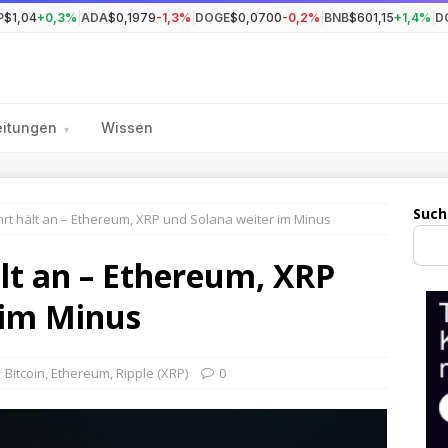
P
$1,04
+0,3%
|
ADA
$0,1979
-1,3%
|
DOGE
$0,0700
-0,2%
|
BNB
$601,15
+1,4%
|
D
eitungen
Wissen
▾
Such
ahrt hält an – Ethereum, XRP und Solana weiter im Minus
ält an – Ethereum, XRP
 im Minus
Bitcoin
,
Ethereum
,
Ripple (XRP)
0