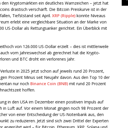
n den Kryptomärkten ein deutliches Warnzeichen – jetzt hat
coins drastisch verschärft. Die Bitcoin Preiskurve ist in der
llen, Tiefststand seit April.
XRP (Ripple)
konnte Niveaus
reum erlebt eine vergleichbare Situation an der Marke von
0 US-Dollar als Rettungsanker gerichtet. Ein Überblick mit
eithoch von 126.000 US-Dollar erzielt – dies ist mittlerweile
 auch vom Jahreswechsel ab gerechnet hat die Krypto-
loren und BTC droht ein verlorenes Jahr.
Verluste in 2025 jetzt schon auf jeweils rund 20 Prozent,
nigen Prozent Minus seit Neujahr davon. Aus den Top 10 der
mentan nur noch
Binance Coin (BNB)
mit rund 20 Prozent
ihnachtszeit hoffen.
kung in den USA im Dezember einen positiven Impuls auf
ch in Luft auf. Vor einem Monat gingen noch 98 Prozent der
cher von einer Entscheidung der US-Notenbank aus, den
nkt zu reduzieren. Jetzt sind sich zwei Drittel der Experten
ehr angerührt wird – für Bitcoin, Ethereum, XRP, Solana und