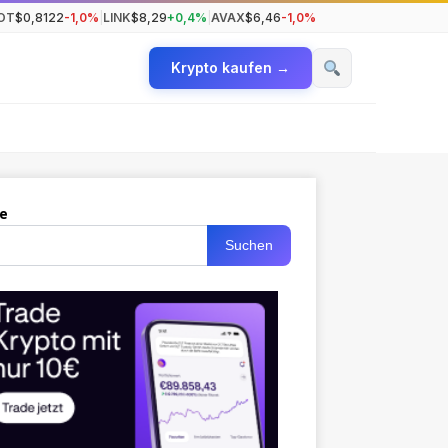
OT
$0,8122
-1,0%
|
LINK
$8,29
+0,4%
|
AVAX
$6,46
-1,0%
Krypto kaufen →
e
Suchen