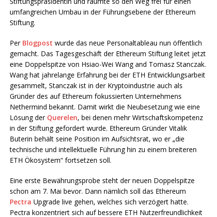
Stiftungspräsidentin und räumte so den Weg frei für einen
umfangreichen Umbau in der Führungsebene der Ethereum
Stiftung.
Per
Blogpost
wurde das neue Personaltableau nun öffentlich
gemacht. Das Tagesgeschäft der Ethereum Stiftung leitet jetzt
eine Doppelspitze von Hsiao-Wei Wang and Tomasz Stanczak.
Wang hat jahrelange Erfahrung bei der ETH Entwicklungsarbeit
gesammelt, Stanczak ist in der Kryptoindustrie auch als
Gründer des auf Ethereum fokussierten Unternehmens
Nethermind bekannt. Damit wirkt die Neubesetzung wie eine
Lösung der
Querelen
, bei denen mehr Wirtschaftskompetenz
in der Stiftung gefordert wurde. Ethereum Gründer Vitalik
Buterin behält seine Position im Aufsichtsrat, wo er „die
technische und intellektuelle Führung hin zu einem breiteren
ETH Ökosystem“ fortsetzen soll.
Eine erste Bewährungsprobe steht der neuen Doppelspitze
schon am 7. Mai bevor. Dann nämlich soll das Ethereum
Pectra
Upgrade live gehen, welches sich verzögert hatte.
Pectra konzentriert sich auf bessere ETH Nutzerfreundlichkeit