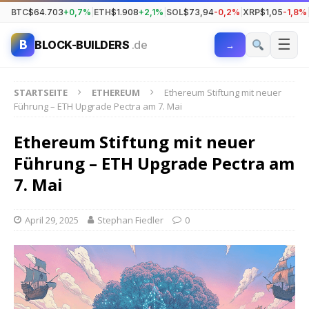
BTC
$64.703
+0,7%
|
ETH
$1.908
+2,1%
|
SOL
$73,94
-0,2%
|
XRP
$1,05
-1,8%
☰
B
BLOCK-BUILDERS
.de
→
STARTSEITE
ETHEREUM
Ethereum Stiftung mit neuer
Führung – ETH Upgrade Pectra am 7. Mai
Ethereum Stiftung mit neuer
Führung – ETH Upgrade Pectra am
7. Mai
April 29, 2025
Stephan Fiedler
0