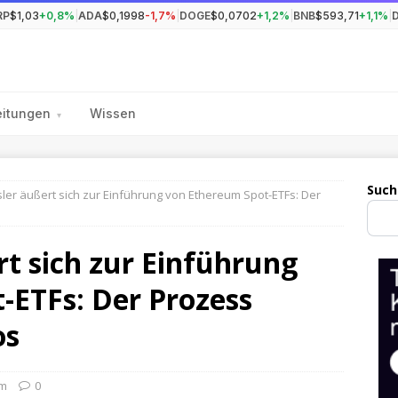
RP
$1,03
+0,8%
|
ADA
$0,1998
-1,7%
|
DOGE
$0,0702
+1,2%
|
BNB
$593,71
+1,1%
|
eitungen
Wissen
▾
Such
ler äußert sich zur Einführung von Ethereum Spot-ETFs: Der
t sich zur Einführung
-ETFs: Der Prozess
os
um
0