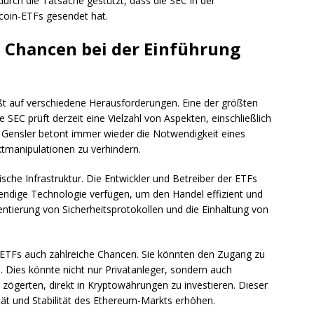
durch die Tatsache gestützt, dass die SEC in der
tcoin-ETFs gesendet hat.
Chancen bei der Einführung
t auf verschiedene Herausforderungen. Eine der größten
e SEC prüft derzeit eine Vielzahl von Aspekten, einschließlich
. Gensler betont immer wieder die Notwendigkeit eines
tmanipulationen zu verhindern.
gische Infrastruktur. Die Entwickler und Betreiber der ETFs
wendige Technologie verfügen, um den Handel effizient und
mentierung von Sicherheitsprotokollen und die Einhaltung von
-ETFs auch zahlreiche Chancen. Sie könnten den Zugang zu
. Dies könnte nicht nur Privatanleger, sondern auch
er zögerten, direkt in Kryptowährungen zu investieren. Dieser
tät und Stabilität des Ethereum-Markts erhöhen.