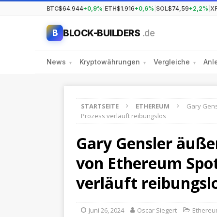
BTC
$64.944
+0,9%
|
ETH
$1.916
+0,6%
|
SOL
$74,59
+2,2%
|
X
BLOCK-BUILDERS
.de
B
News
Kryptowährungen
Vergleiche
Anl
▾
▾
▾
STARTSEITE
ETHEREUM
Gary Gens
Prozess verläuft reibungslos
Gary Gensler äußer
von Ethereum Spot
verläuft reibungsl
Juni 26, 2024
Oscar Siegert
Ethere