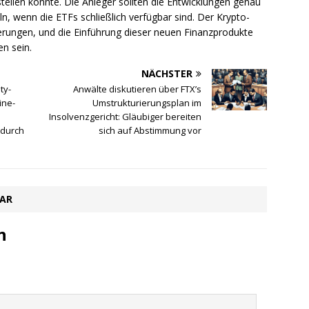
tellen könnte. Die Anleger sollten die Entwicklungen genau
n, wenn die ETFs schließlich verfügbar sind. Der Krypto-
derungen, und die Einführung dieser neuen Finanzprodukte
n sein.
NÄCHSTER
ty-
Anwälte diskutieren über FTX’s
ine-
Umstrukturierungsplan im
Insolvenzgericht: Gläubiger bereiten
 durch
sich auf Abstimmung vor
TAR
n