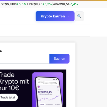
DOT
$0,8180
+0,0%
|
LINK
$8,26
+0,9%
|
AVAX
$6,51
+1,4%
Krypto kaufen →
e
Suchen