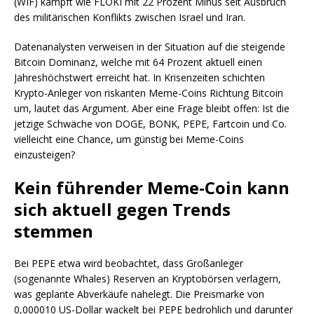
(WIF) kämpft wie FLOKI mit 22 Prozent Minus seit Ausbruch
des militärischen Konflikts zwischen Israel und Iran.
Datenanalysten verweisen in der Situation auf die steigende
Bitcoin Dominanz, welche mit 64 Prozent aktuell einen
Jahreshöchstwert erreicht hat. In Krisenzeiten schichten
Krypto-Anleger von riskanten Meme-Coins Richtung Bitcoin
um, lautet das Argument. Aber eine Frage bleibt offen: Ist die
jetzige Schwäche von DOGE, BONK, PEPE, Fartcoin und Co.
vielleicht eine Chance, um günstig bei Meme-Coins
einzusteigen?
Kein führender Meme-Coin kann
sich aktuell gegen Trends
stemmen
Bei PEPE etwa wird beobachtet, dass Großanleger
(sogenannte Whales) Reserven an Kryptobörsen verlagern,
was geplante Abverkäufe nahelegt. Die Preismarke von
0,000010 US-Dollar wackelt bei PEPE bedrohlich und darunter