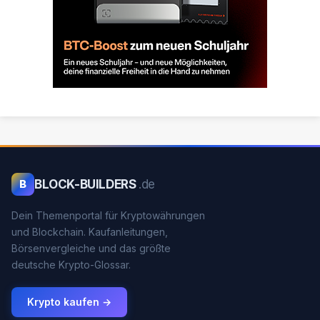
BLOCK-BUILDERS
.de
B
Dein Themenportal für Kryptowährungen
und Blockchain. Kaufanleitungen,
Börsenvergleiche und das größte
deutsche Krypto-Glossar.
Krypto kaufen →