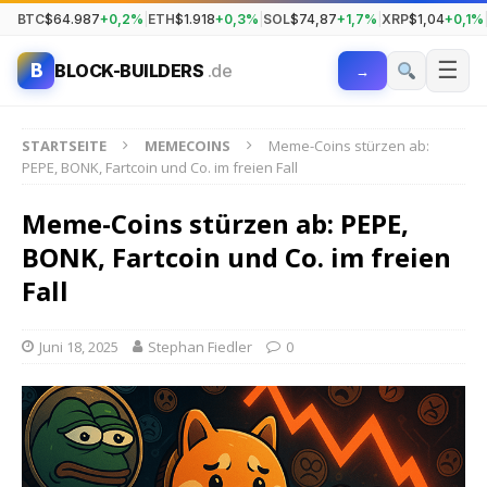
BTC
$64.987
+0,2%
|
ETH
$1.918
+0,3%
|
SOL
$74,87
+1,7%
|
XRP
$1,04
+0,1%
☰
B
BLOCK-BUILDERS
.de
→
STARTSEITE
MEMECOINS
Meme-Coins stürzen ab:
PEPE, BONK, Fartcoin und Co. im freien Fall
Meme-Coins stürzen ab: PEPE,
BONK, Fartcoin und Co. im freien
Fall
Juni 18, 2025
Stephan Fiedler
0