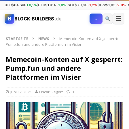
BTC
$64.688
+0,1%
|
ETH
$1.914
+1,0%
|
SOL
$73,38
-1,2%
|
XRP
$1,05
-2,0%
|
☰
B
BLOCK-BUILDERS
.de
→
STARTSEITE
NEWS
Memecoin-Konten auf X gesperrt:
Pump.fun und andere Plattformen im Visier
Memecoin-Konten auf X gesperrt:
Pump.fun und andere
Plattformen im Visier
Juni 17, 2025
Oscar Siegert
0