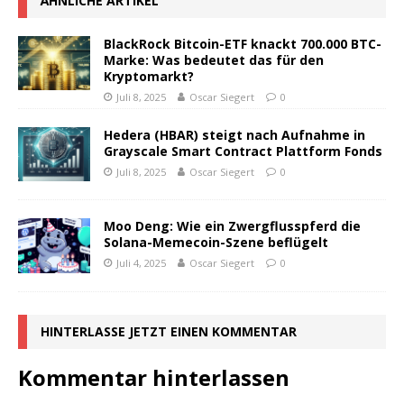
ÄHNLICHE ARTIKEL
BlackRock Bitcoin-ETF knackt 700.000 BTC-
Marke: Was bedeutet das für den
Kryptomarkt?
Juli 8, 2025
Oscar Siegert
0
Hedera (HBAR) steigt nach Aufnahme in
Grayscale Smart Contract Plattform Fonds
Juli 8, 2025
Oscar Siegert
0
Moo Deng: Wie ein Zwergflusspferd die
Solana-Memecoin-Szene beflügelt
Juli 4, 2025
Oscar Siegert
0
HINTERLASSE JETZT EINEN KOMMENTAR
Kommentar hinterlassen