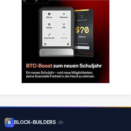
BLOCK-BUILDERS
.de
B