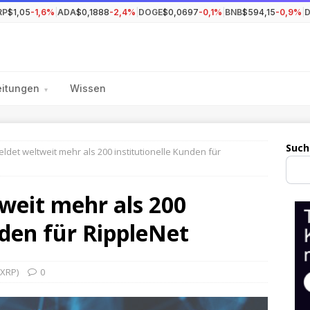
RP
$1,05
-1,6%
|
ADA
$0,1888
-2,4%
|
DOGE
$0,0697
-0,1%
|
BNB
$594,15
-0,9%
|
eitungen
Wissen
▾
Such
eldet weltweit mehr als 200 institutionelle Kunden für
weit mehr als 200
nden für RippleNet
(XRP)
0