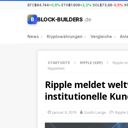
BTC
$64.744
+0,9%
|
ETH
$1.909
+2,2%
|
SOL
$73,66
-0,5%
|
X
BLOCK-BUILDERS
.de
B
News
Kryptowährungen
Vergleiche
Anl
▾
▾
▾
STARTSEITE
RIPPLE (XRP)
Ripple m
RippleNet
Ripple meldet welt
institutionelle Ku
Januar 9, 2019
Guido Lange
Ripple 