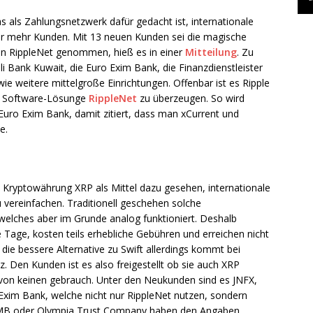
 als Zahlungsnetzwerk dafür gedacht ist, internationale
r mehr Kunden. Mit 13 neuen Kunden sei die magische
on RippleNet genommen, hieß es in einer
Mitteilung
. Zu
Bank Kuwait, die Euro Exim Bank, die Finanzdienstleister
 weitere mittelgroße Einrichtungen. Offenbar ist es Ripple
n Software-Lösunge
RippleNet
zu überzeugen. So wird
 Euro Exim Bank, damit zitiert, dass man xCurrent und
e.
n Kryptowährung XRP als Mittel dazu gesehen, internationale
 vereinfachen. Traditionell geschehen solche
lches aber im Grunde analog funktioniert. Deshalb
age, kosten teils erhebliche Gebühren und erreichen nicht
r die bessere Alternative zu Swift allerdings kommt bei
. Den Kunden ist es also freigestellt ob sie auch XRP
avon keinen gebrauch. Unter den Neukunden sind es JNFX,
Exim Bank, welche nicht nur RippleNet nutzen, sondern
MB oder Olympia Trust Company haben den Angaben