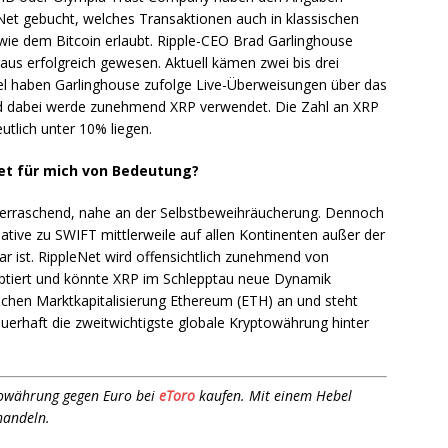
eNet gebucht, welches Transaktionen auch in klassischen
e dem Bitcoin erlaubt. Ripple-CEO Brad Garlinghouse
aus erfolgreich gewesen. Aktuell kämen zwei bis drei
lel haben Garlinghouse zufolge Live-Überweisungen über das
d dabei werde zunehmend XRP verwendet. Die Zahl an XRP
tlich unter 10% liegen.
et für mich von Bedeutung?
überraschend, nahe an der Selbstbeweihräucherung. Dennoch
native zu SWIFT mittlerweile auf allen Kontinenten außer der
ar ist. RippleNet wird offensichtlich zunehmend von
eptiert und könnte XRP im Schlepptau neue Dynamik
Sachen Marktkapitalisierung Ethereum (ETH) an und steht
auerhaft die zweitwichtigste globale Kryptowährung hinter
ptowährung gegen Euro bei
eToro
kaufen. Mit einem Hebel
handeln.