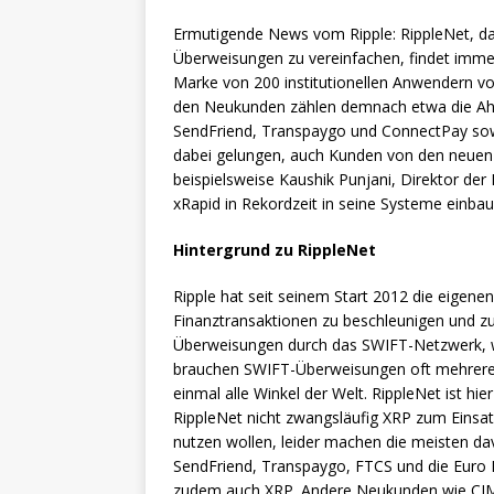
Ermutigende News vom Ripple: RippleNet, das
Überweisungen zu vereinfachen, findet imme
Marke von 200 institutionellen Anwendern v
den Neukunden zählen demnach etwa die Ahli 
SendFriend, Transpaygo und ConnectPay sowie
dabei gelungen, auch Kunden von den neue
beispielsweise Kaushik Punjani, Direktor der
xRapid in Rekordzeit in seine Systeme einbau
Hintergrund zu RippleNet
Ripple hat seit seinem Start 2012 die eigene
Finanztransaktionen zu beschleunigen und zu
Überweisungen durch das SWIFT-Netzwerk, we
brauchen SWIFT-Überweisungen oft mehrere T
einmal alle Winkel der Welt. RippleNet ist hie
RippleNet nicht zwangsläufig XRP zum Einsatz
nutzen wollen, leider machen die meisten d
SendFriend, Transpaygo, FTCS und die Euro 
zudem auch XRP. Andere Neukunden wie CI