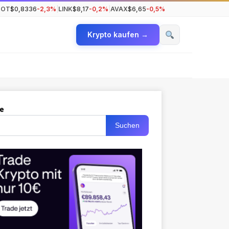
DOT
$0,8336
-2,3%
|
LINK
$8,17
-0,2%
|
AVAX
$6,65
-0,5%
Krypto kaufen →
e
Suchen