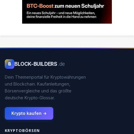
BLOCK-BUILDERS
.de
B
Dein Themenportal für Kryptowährungen
und Blockchain. Kaufanleitungen,
Börsenvergleiche und das größte
deutsche Krypto-Glossar.
Krypto kaufen →
KRYPTOBÖRSEN