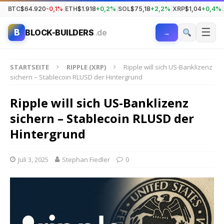
BTC
$64.920
-0,1%
|
ETH
$1.918
+0,2%
|
SOL
$75,18
+2,2%
|
XRP
$1,04
+0,4%
|
☰
B
BLOCK-BUILDERS
.de
→
STARTSEITE
RIPPLE (XRP)
Ripple will sich US-Banklizenz
sichern – Stablecoin RLUSD der Hintergrund
Ripple will sich US-Banklizenz
sichern – Stablecoin RLUSD der
Hintergrund
Juli 3, 2025
Stephan Fiedler
0