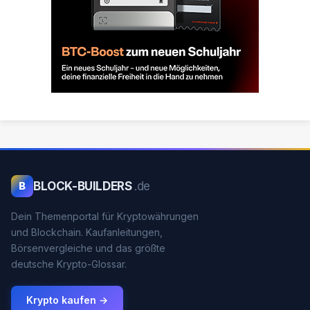
BLOCK-BUILDERS
.de
B
Dein Themenportal für Kryptowährungen
und Blockchain. Kaufanleitungen,
Börsenvergleiche und das größte
deutsche Krypto-Glossar.
Krypto kaufen →