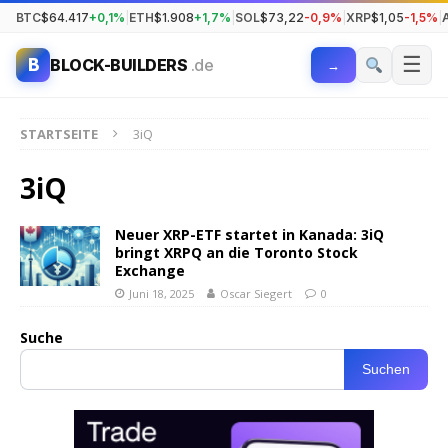
BTC
$64.417
+0,1%
|
ETH
$1.908
+1,7%
|
SOL
$73,22
-0,9%
|
XRP
$1,05
-1,5%
|
☰
B
BLOCK-BUILDERS
.de
→
STARTSEITE
3iQ
3iQ
Neuer XRP-ETF startet in Kanada: 3iQ
bringt XRPQ an die Toronto Stock
Exchange
Juni 18, 2025
Oscar Siegert
0
Suche
Suchen