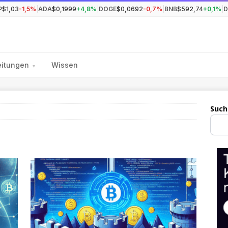
P
$1,03
-1,5%
|
ADA
$0,1999
+4,8%
|
DOGE
$0,0692
-0,7%
|
BNB
$592,74
+0,1%
|
eitungen
Wissen
▾
Such