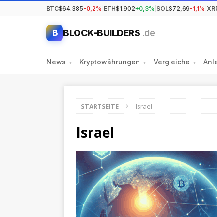
BTC
$64.385
-0,2%
|
ETH
$1.902
+0,3%
|
SOL
$72,69
-1,1%
|
XR
BLOCK-BUILDERS
.de
B
News
Kryptowährungen
Vergleiche
Anl
▾
▾
▾
STARTSEITE
Israel
Israel