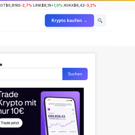
DOT
$0,8190
-2,7%
|
LINK
$8,19
+1,0%
|
AVAX
$6,42
-3,2%
Krypto kaufen →
e
Suchen