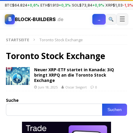
BTC
$64.824
+0,6%
|
ETH
$1.913
+0,3%
|
SOL
$73,84
+0,9%
|
XRP
$1,03
-1,3%
☰
B
BLOCK-BUILDERS
.de
→
STARTSEITE
Toronto Stock Exchange
Toronto Stock Exchange
Neuer XRP-ETF startet in Kanada: 3iQ
bringt XRPQ an die Toronto Stock
Exchange
Juni 18, 2025
Oscar Siegert
0
Suche
Suchen