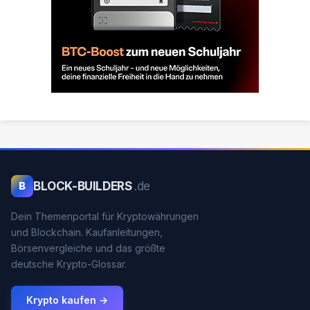
BLOCK-BUILDERS
.de
B
Dein Themenportal für Kryptowährungen
und Blockchain. Kaufanleitungen,
Börsenvergleiche und das größte
deutsche Krypto-Glossar.
Krypto kaufen →