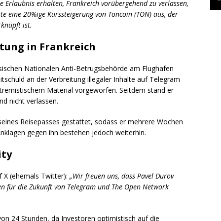
 Erlaubnis erhalten, Frankreich vorübergehend zu verlassen,
öste eine 20%ige Kurssteigerung von Toncoin (TON) aus, der
knüpft ist.
tung in Frankreich
sischen Nationalen Anti-Betrugsbehörde am Flughafen
tschuld an der Verbreitung illegaler Inhalte auf Telegram
remistischem Material vorgeworfen. Seitdem stand er
nd nicht verlassen.
seines Reisepasses gestattet, sodass er mehrere Wochen
Anklagen gegen ihn bestehen jedoch weiterhin.
ty
f X (ehemals Twitter):
„Wir freuen uns, dass Pavel Durov
chen für die Zukunft von Telegram und The Open Network
on 24 Stunden, da Investoren optimistisch auf die