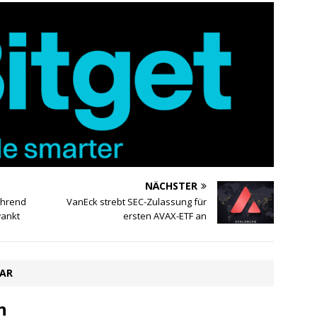
NÄCHSTER
ährend
VanEck strebt SEC-Zulassung für
wankt
ersten AVAX-ETF an
TAR
n