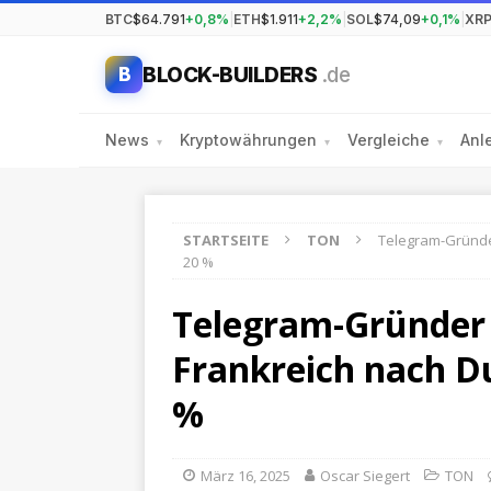
BTC
$64.791
+0,8%
|
ETH
$1.911
+2,2%
|
SOL
$74,09
+0,1%
|
XR
BLOCK-BUILDERS
.de
B
News
Kryptowährungen
Vergleiche
Anl
▾
▾
▾
STARTSEITE
TON
Telegram-Gründer
20 %
Telegram-Gründer 
Frankreich nach D
%
März 16, 2025
Oscar Siegert
TON