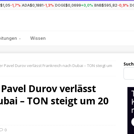
P
$1,05
-1,7%
|
ADA
$0,1881
-1,3%
|
DOGE
$0,0699
+0,0%
|
BNB
$595,82
-0,9%
|
D
eitungen
Wissen
▾
Such
 Pavel Durov verlässt Frankreich nach Dubai – TON steigt um
Pavel Durov verlässt
ubai – TON steigt um 20
0