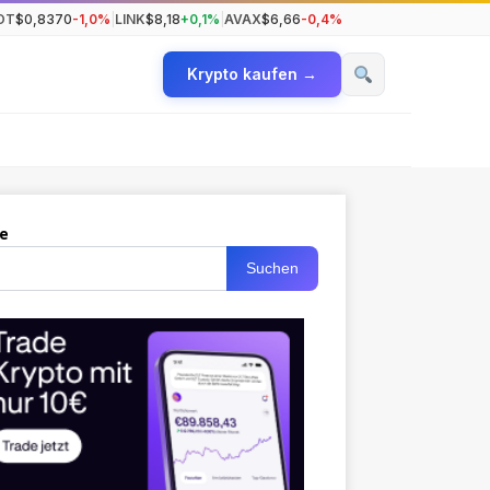
OT
$0,8370
-1,0%
|
LINK
$8,18
+0,1%
|
AVAX
$6,66
-0,4%
Krypto kaufen →
e
Suchen