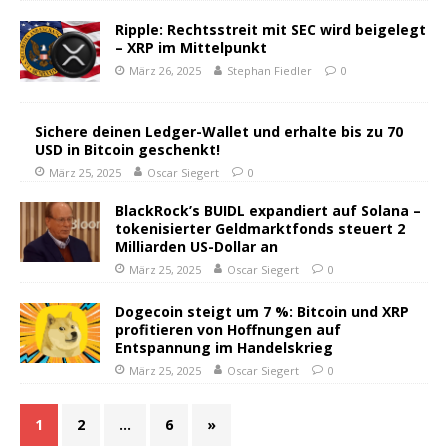
Ripple: Rechtsstreit mit SEC wird beigelegt
– XRP im Mittelpunkt
März 26, 2025
Stephan Fiedler
0
Sichere deinen Ledger-Wallet und erhalte bis zu 70
USD in Bitcoin geschenkt!
März 25, 2025
Oscar Siegert
0
BlackRock’s BUIDL expandiert auf Solana –
tokenisierter Geldmarktfonds steuert 2
Milliarden US-Dollar an
März 25, 2025
Oscar Siegert
0
Dogecoin steigt um 7 %: Bitcoin und XRP
profitieren von Hoffnungen auf
Entspannung im Handelskrieg
März 25, 2025
Oscar Siegert
0
1
2
…
6
»