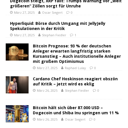
Dogecoin steigt, XRP fällt: Trumps Warnung vor „weit
größeren“ Zöllen sorgt für Unruhe
März 27, 2025
Oscar Siegert
0
Hyperliquid: Börse durch Umgang mit JellyJelly
Spekulationen in der Kritik
März 27, 2025
Stephan Fiedler
1
Bitcoin Prognose: 93 % der deutschen
Anleger erwarten langfristig starken
Kursanstieg – Auch institutionelle Anleger
mit großem Optimismus
März 27, 2025
Raphael Lulay
0
Cardano Chef Hoskinson reagiert obszön
auf Kritik – jetzt wird es eklig
März 26, 2025
Stephan Fiedler
0
Bitcoin hält sich über 87.000 USD –
Dogecoin und Shiba Inu springen um 11 %
März 26, 2025
Oscar Siegert
0