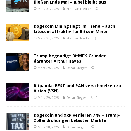
fließen Ende Mai – Jubel bleibt aus
März 31, 2025
Stephan Fiedler
0
Dogecoin Mining liegt im Trend – auch
Litecoin attraktiv für Bitcoin Miner
März 31, 2025
Stephan Fiedler
0
Trump begnadigt BitMEX-Gründer,
darunter Arthur Hayes
März 29, 2025
Oscar Siegert
0
Bitpanda: BEST und PAN verschmelzen zu
Vision (VSN)
März 29, 2025
Oscar Siegert
0
Dogecoin und XRP verlieren 7 % – Trump-
Zollandrohungen belasten Märkte
März 28, 2025
Oscar Siegert
0