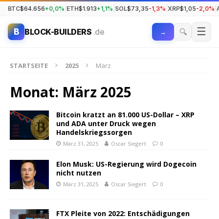
BTC
$64.656
+0,0%
|
ETH
$1.913
+1,1%
|
SOL
$73,35
-1,3%
|
XRP
$1,05
-2,0%
|
☰
B
🔍
BLOCK-BUILDERS
.de
→
STARTSEITE
2025
März
Monat:
März 2025
Bitcoin kratzt an 81.000 US-Dollar – XRP
und ADA unter Druck wegen
Handelskriegssorgen
März 31, 2025
Oscar Siegert
0
Elon Musk: US-Regierung wird Dogecoin
nicht nutzen
März 31, 2025
Oscar Siegert
0
FTX Pleite von 2022: Entschädigungen