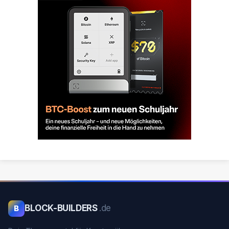
BLOCK-BUILDERS
.de
B