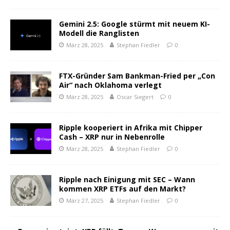
Gemini 2.5: Google stürmt mit neuem KI-
Modell die Ranglisten
März 28, 2025
Stephan Fiedler
0
FTX-Gründer Sam Bankman-Fried per „Con
Air“ nach Oklahoma verlegt
März 28, 2025
Oscar Siegert
0
Ripple kooperiert in Afrika mit Chipper
Cash – XRP nur in Nebenrolle
März 28, 2025
Stephan Fiedler
0
Ripple nach Einigung mit SEC – Wann
kommen XRP ETFs auf den Markt?
März 27, 2025
Stephan Fiedler
0