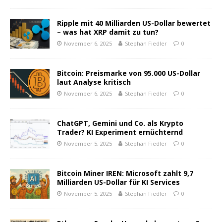
Ripple mit 40 Milliarden US-Dollar bewertet
– was hat XRP damit zu tun?
November 6, 2025
Stephan Fiedler
0
Bitcoin: Preismarke von 95.000 US-Dollar
laut Analyse kritisch
November 6, 2025
Stephan Fiedler
0
ChatGPT, Gemini und Co. als Krypto
Trader? KI Experiment ernüchternd
November 5, 2025
Stephan Fiedler
0
Bitcoin Miner IREN: Microsoft zahlt 9,7
Milliarden US-Dollar für KI Services
November 5, 2025
Stephan Fiedler
0