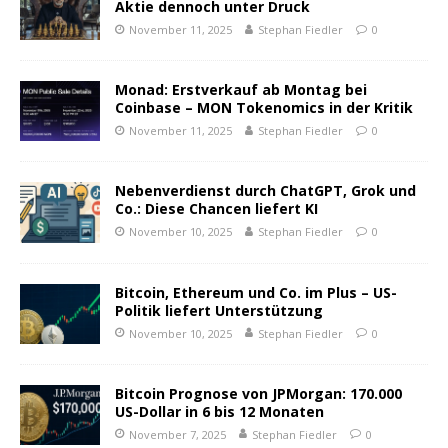
Aktie dennoch unter Druck
November 11, 2025
Stephan Fiedler
0
Monad: Erstverkauf ab Montag bei
Coinbase – MON Tokenomics in der Kritik
November 11, 2025
Stephan Fiedler
0
Nebenverdienst durch ChatGPT, Grok und
Co.: Diese Chancen liefert KI
November 10, 2025
Stephan Fiedler
0
Bitcoin, Ethereum und Co. im Plus – US-
Politik liefert Unterstützung
November 10, 2025
Stephan Fiedler
0
Bitcoin Prognose von JPMorgan: 170.000
US-Dollar in 6 bis 12 Monaten
November 7, 2025
Stephan Fiedler
0