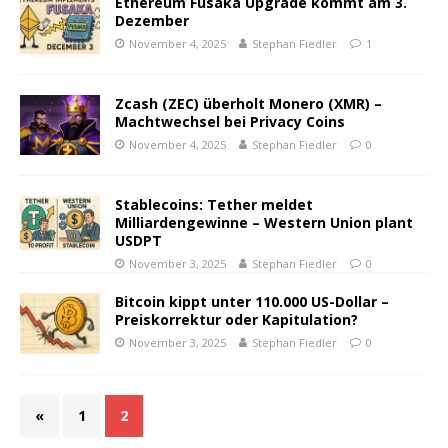
Ethereum Fusaka Upgrade kommt am 3.
Dezember
November 4, 2025
Stephan Fiedler
1
Zcash (ZEC) überholt Monero (XMR) –
Machtwechsel bei Privacy Coins
November 4, 2025
Stephan Fiedler
0
Stablecoins: Tether meldet
Milliardengewinne – Western Union plant
USDPT
November 3, 2025
Stephan Fiedler
0
Bitcoin kippt unter 110.000 US-Dollar –
Preiskorrektur oder Kapitulation?
November 3, 2025
Stephan Fiedler
0
«
1
2