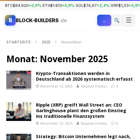
BTC
$64.920
+0,9%
|
ETH
$1.913
+0,6%
|
SOL
$74,67
+2,4%
|
XRP
$1,03
+0,6
☰
B
BLOCK-BUILDERS
.de
→
STARTSEITE
2025
November
Monat:
November 2025
Krypto-Transaktionen werden in
Deutschland ab 2026 systematisch erfasst
November 12, 2025
Stephan Fiedler
3
Ripple (XRP) greift Wall Street an: CEO
Garlinghouse plant den großen Einstieg
ins traditionelle Finanzsystem
November 12, 2025
Stephan Fiedler
0
Strategy: Bitcoin Unternehmen legt nach,