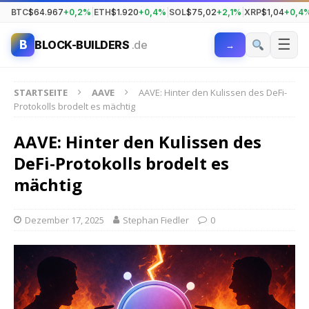
BTC
$64.967
+0,2%
|
ETH
$1.920
+0,4%
|
SOL
$75,02
+2,1%
|
XRP
$1,04
+0,4
☰
B
BLOCK-BUILDERS
.de
→
STARTSEITE
AAVE
AAVE: Hinter den Kulissen des DeFi-
Protokolls brodelt es mächtig
AAVE: Hinter den Kulissen des
DeFi-Protokolls brodelt es
mächtig
Dezember 17, 2025
Stephan Fiedler
0