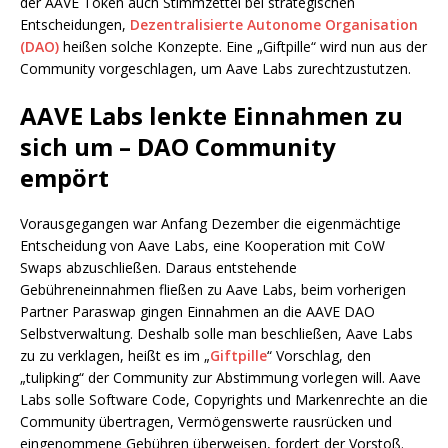
der AAVE Token auch Stimmzettel bei strategischen
Entscheidungen,
Dezentralisierte Autonome Organisation
(DAO)
heißen solche Konzepte. Eine „Giftpille“ wird nun aus der
Community vorgeschlagen, um Aave Labs zurechtzustutzen.
AAVE Labs lenkte Einnahmen zu
sich um – DAO Community
empört
Vorausgegangen war Anfang Dezember die eigenmächtige
Entscheidung von Aave Labs, eine Kooperation mit CoW
Swaps abzuschließen. Daraus entstehende
Gebühreneinnahmen fließen zu Aave Labs, beim vorherigen
Partner Paraswap gingen Einnahmen an die AAVE DAO
Selbstverwaltung. Deshalb solle man beschließen, Aave Labs
zu zu verklagen, heißt es im „
Giftpille
“ Vorschlag, den
„tulipking“ der Community zur Abstimmung vorlegen will. Aave
Labs solle Software Code, Copyrights und Markenrechte an die
Community übertragen, Vermögenswerte rausrücken und
eingenommene Gebühren überweisen, fordert der Vorstoß.