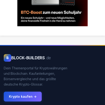
BLOCK-BUILDERS
.de
B
Dein Themenportal für Kryptowährungen
und Blockchain. Kaufanleitungen,
Börsenvergleiche und das größte
deutsche Krypto-Glossar.
Krypto kaufen →