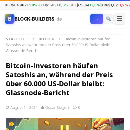
BTC
$64.882
+1,0%
|
ETH
$1.913
+0,6%
|
SOL
$73,64
+1,5%
|
XRP
$1,02
-1,2%
|
☰
B
BLOCK-BUILDERS
.de
→
STARTSEITE
BITCOIN
Bitcoin-Investoren häufen
Satoshis an, während der Preis über 60.000 US-Dollar bleibt:
Glassnode-Bericht
Bitcoin-Investoren häufen
Satoshis an, während der Preis
über 60.000 US-Dollar bleibt:
Glassnode-Bericht
August 14, 2024
Oscar Siegert
0