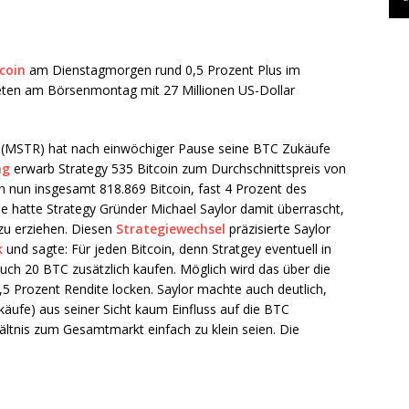
coin
am Dienstagmorgen rund 0,5 Prozent Plus im
teten am Börsenmontag mit 27 Millionen US-Dollar
 (MSTR) hat nach einwöchiger Pause seine BTC Zukäufe
ng
erwarb Strategy 535 Bitcoin zum Durchschnittspreis von
n nun insgesamt 818.869 Bitcoin, fast 4 Prozent des
 hatte Strategy Gründer Michael Saylor damit überrascht,
zu erziehen. Diesen
Strategiewechsel
präzisierte Saylor
k
und sagte: Für jeden Bitcoin, denn Stratgey eventuell in
ch 20 BTC zusätzlich kaufen. Möglich wird das über die
5 Prozent Rendite locken. Saylor machte auch deutlich,
äufe) aus seiner Sicht kaum Einfluss auf die BTC
ltnis zum Gesamtmarkt einfach zu klein seien. Die