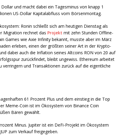
00 Dollar und macht dabei ein Tagesminus von knapp 1
lionen US-Dollar Kapitalabfluss vom Börsenmontag.
system: Ronin schließt sich am heutigen Dienstag als
r Migration rechnet das
Projekt
mit zehn Stunden Offline-
ain Games wie Axie Infinity bekannt, musste aber im März
aden erleben, einen der größten seiner Art in der Krypto-
und dabei auch die Inflation seines Altcoins RON von 20 auf
rfolgsspur zurückfindet, bleibt ungewiss. Ethereum arbeitet
u verringern und Transaktionen zurück auf die eigentliche
sagenhaften 61 Prozent Plus und dem einstieg in die Top
 Der Meme-Coin ist im Ökosystem von Binance Coin
süßen Bären gewählt.
rozent Minus. Jupiter ist ein DeFi-Projekt im Ökosystem
 JUP zum Verkauf freigegeben.