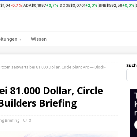
P
$1,04
-0,7%
|
ADA
$0,1997
+3,7%
|
DOGE
$0,0701
+2,0%
|
BNB
$592,59
+0,0%
|
eitungen
Wissen
▾
Such
itcoin seitwärts bei 81.000 Dollar, Circle plant Arc — Block-
ei 81.000 Dollar, Circle
Builders Briefing
ng Briefing
0