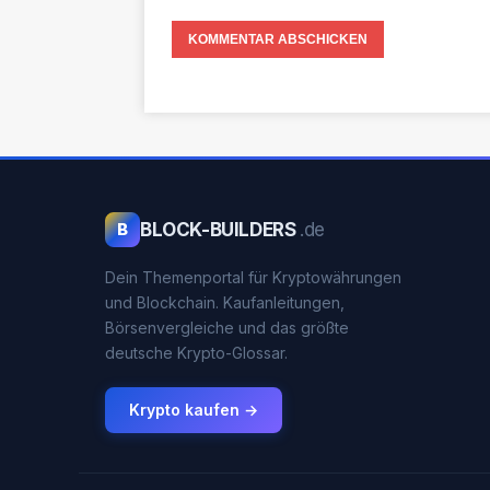
BLOCK-BUILDERS
.de
B
Dein Themenportal für Kryptowährungen
und Blockchain. Kaufanleitungen,
Börsenvergleiche und das größte
deutsche Krypto-Glossar.
Krypto kaufen →