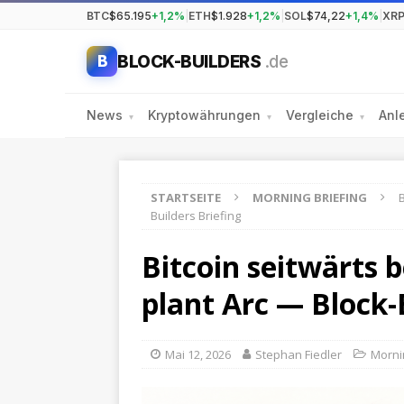
BTC
$65.195
+1,2%
|
ETH
$1.928
+1,2%
|
SOL
$74,22
+1,4%
|
XR
BLOCK-BUILDERS
.de
B
News
Kryptowährungen
Vergleiche
Anl
▾
▾
▾
STARTSEITE
MORNING BRIEFING
B
Builders Briefing
Bitcoin seitwärts b
plant Arc — Block-
Mai 12, 2026
Stephan Fiedler
Morni