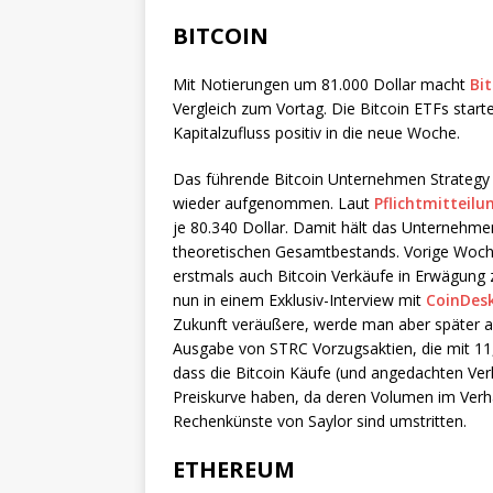
BITCOIN
Mit Notierungen um 81.000 Dollar macht
Bit
Vergleich zum Vortag. Die Bitcoin ETFs star
Kapitalzufluss positiv in die neue Woche.
Das führende Bitcoin Unternehmen Strategy
wieder aufgenommen. Laut
Pflichtmitteilu
je 80.340 Dollar. Damit hält das Unternehme
theoretischen Gesamtbestands. Vorige Woche
erstmals auch Bitcoin Verkäufe in Erwägung 
nun in einem Exklusiv-Interview mit
CoinDes
Zukunft veräußere, werde man aber später au
Ausgabe von STRC Vorzugsaktien, die mit 11,
dass die Bitcoin Käufe (und angedachten Verk
Preiskurve haben, da deren Volumen im Verhä
Rechenkünste von Saylor sind umstritten.
ETHEREUM