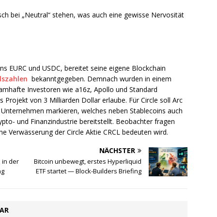
ch bei „Neutral“ stehen, was auch eine gewisse Nervosität
ins EURC und USDC, bereitet seine eigene Blockchain
lszahlen
bekanntgegeben. Demnach wurden in einem
namhafte Investoren wie a16z, Apollo und Standard
rojekt von 3 Milliarden Dollar erlaube. Für Circle soll Arc
ten Unternehmen markieren, welches neben Stablecoins auch
rypto- und Finanzindustrie bereitstellt. Beobachter fragen
eine Verwässerung der Circle Aktie CRCL bedeuten wird.
NÄCHSTER
e in der
Bitcoin unbewegt, erstes Hyperliquid
ng
ETF startet — Block-Builders Briefing
TAR