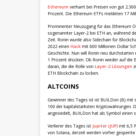
Ethereum
verharrt bei Preisen von gut 2.3
Prozent. Die Ethereum ETFs meldeten 17 Mil
Prominenter Neuzugang für das Ethereum Öko
sogenannter Layer-2 bei ETH an, während de
Zeit. Ronin wurde also Sidechain für Blockch
2022 einen
Hack
mit 600 Millionen Dollar Sch
Geschichte. Nun will Ronin neu durchstarten 
1 Prozent drücken. Ob Ronin wieder auf die E
daran, die die Rolle von
Layer-2 Lösungen
z
ETH Blockchain zu locken.
ALTCOINS
Gewinner des Tages ist ist BUILDon (B) mit 
100 der kapitalstärksten Kryptowährungen.
angesiedelt, BUILDon hat als Symbol einen 
Verlierer des Tages ist
Jupiter (JUP)
mit 6,5 P
von Solana, derzeit werden vorher gesperrte