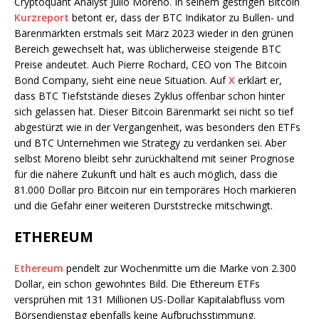
Cryptoquant Analyst Julio Moreno. In seinem gestrigen Bitcoin
Kurzreport
betont er, dass der BTC Indikator zu Bullen- und
Bärenmärkten erstmals seit März 2023 wieder in den grünen
Bereich gewechselt hat, was üblicherweise steigende BTC
Preise andeutet. Auch Pierre Rochard, CEO von The Bitcoin
Bond Company, sieht eine neue Situation. Auf
X
erklärt er,
dass BTC Tiefststände dieses Zyklus offenbar schon hinter
sich gelassen hat. Dieser Bitcoin Bärenmarkt sei nicht so tief
abgestürzt wie in der Vergangenheit, was besonders den ETFs
und BTC Unternehmen wie Strategy zu verdanken sei. Aber
selbst Moreno bleibt sehr zurückhaltend mit seiner Prognose
für die nähere Zukunft und hält es auch möglich, dass die
81.000 Dollar pro Bitcoin nur ein temporäres Hoch markieren
und die Gefahr einer weiteren Durststrecke mitschwingt.
ETHEREUM
Ethereum
pendelt zur Wochenmitte um die Marke von 2.300
Dollar, ein schon gewohntes Bild. Die Ethereum ETFs
versprühen mit 131 Millionen US-Dollar Kapitalabfluss vom
Börsendienstag ebenfalls keine Aufbruchsstimmung.