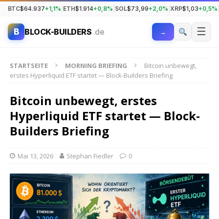
BTC
$64.937
+1,1%
|
ETH
$1.914
+0,8%
|
SOL
$73,99
+2,0%
|
XRP
$1,03
+0,5%
☰
B
BLOCK-BUILDERS
.de
→
STARTSEITE
MORNING BRIEFING
Bitcoin unbewegt,
erstes Hyperliquid ETF startet — Block-Builders Briefing
Bitcoin unbewegt, erstes
Hyperliquid ETF startet — Block-
Builders Briefing
Mai 13, 2026
Stephan Fiedler
0