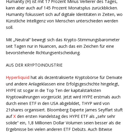
Humanity (H) ist mit 17 Prozent Minus Verlierer des Tages,
kann aber auch auf 145 Prozent Monatsplus zurückblicken.
Humanity fokussiert sich auf digitale Identitäten in Zeiten, wo
Künstliche Intelligenz von Menschen unterschieden werden
soll.
Mit „Neutral“ bewegt sich das Krypto-Stimmungsbarometer
seit Tagen nur in Nuancen, auch das ein Zeichen für eine
bevorstehende Richtungsentscheidung.
AUS DER KRYPTOINDUSTRIE
Hyperliquid
hat als dezentralisierte Kryptobörse für Derivate
und andere Anlageklassen eine Erfolgsgeschichte hingelegt,
HYPE ist sogar in die Top Ten der kapitalstärksten
Kryptowährungen vorgerückt. Jetzt wird HYPE erstmals auch
durch einen ETF in den USA abgebildet, THYP wird von
21shares organisiert. Bloomberg Experte James Seyffart stuft
auf
X
den ersten Handelstag des HYPE ETF als „sehr sehr
solide“ ein, 1,8 Millionen Dollar Volumen seien besser als die
Ergebnisse bei vielen anderen ETF Debüts. Auch Bitwise