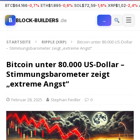
BTC
$64.166
-0,7%
|
ETH
$1.895
-0,6%
|
SOL
$72,59
-1,6%
|
XRP
$1,02
-2,4%
|
☰
B
BLOCK-BUILDERS
.de
→
STARTSEITE
RIPPLE (XRP)
Bitcoin unter 80.000 US-Dollar
– Stimmungsbarometer zeigt „extreme Angst“
Bitcoin unter 80.000 US-Dollar –
Stimmungsbarometer zeigt
„extreme Angst“
Februar 28, 2025
Stephan Fiedler
0