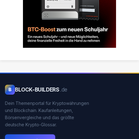
BLOCK-BUILDERS
.de
B
Dein Themenportal für Kryptowährungen
und Blockchain. Kaufanleitungen,
Börsenvergleiche und das größte
deutsche Krypto-Glossar.