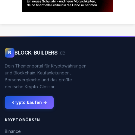
BLOCK-BUILDERS
.de
B
Dein Themenportal für Kryptowährungen
und Blockchain. Kaufanleitungen,
Börsenvergleiche und das größte
deutsche Krypto-Glossar.
Krypto kaufen →
KRYPTOBÖRSEN
Binance