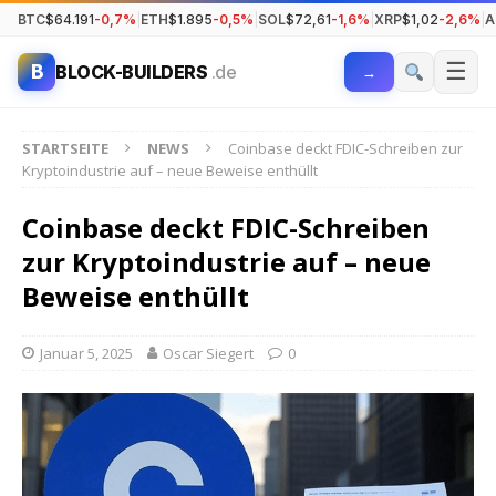
BTC
$64.191
-0,7%
|
ETH
$1.895
-0,5%
|
SOL
$72,61
-1,6%
|
XRP
$1,02
-2,6%
|
A
☰
B
BLOCK-BUILDERS
.de
→
STARTSEITE
NEWS
Coinbase deckt FDIC-Schreiben zur
Kryptoindustrie auf – neue Beweise enthüllt
Coinbase deckt FDIC-Schreiben
zur Kryptoindustrie auf – neue
Beweise enthüllt
Januar 5, 2025
Oscar Siegert
0