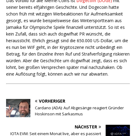
Das Vorbild für alle Meme-Coins ist
Dogecoin (DOGE)
mit
seiner bereits elfjährigen Geschichte. Und Dogecoin hatte
schon früh mit witzigen Werbeaktionen für Aufmerksamkeit
gesorgt, es wurde beispielsweise das Wintersportteam aus
Jamaika für Olympische Spiele finanziell unterstützt. So ist es
kein Zufall, dass sich auch dogwifhat PR wünscht, die
heraussticht. Ehrlich gesagt sind die 650.000 US-Dollar, um die
es nun bei WIF geht, in der Kryptoszene nicht unbedingt ein
Betrag, für den Einzelne ihren Ruf und Strafverfolgung riskieren
würden. Aber die Geschichte um dogwifhat zeigt, dass es sich
lohnt, bei großen Versprechen später mal nachzuhaken. Ob
eine Auflösung folgt, können auch wir nur abwarten.
VORHERIGER
Cardano (ADA): Auf Abgesänge reagiert Gründer
Hoskinson mit Sarkasmus
NÄCHSTER
IOTA EVM: Seit einem Monat live, aber es passiert