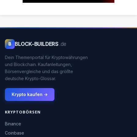
BLOCK-BUILDERS
.de
B
Dein Themenportal für Kryptowährungen
und Blockchain. Kaufanleitungen,
Börsenvergleiche und das größte
deutsche Krypto-Glossar.
Krypto kaufen →
KRYPTOBÖRSEN
Binance
Coinbase