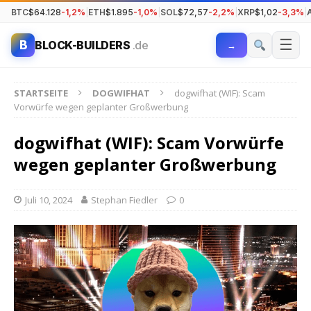
BTC
$64.128
-1,2%
|
ETH
$1.895
-1,0%
|
SOL
$72,57
-2,2%
|
XRP
$1,02
-3,3%
|
☰
B
BLOCK-BUILDERS
.de
→
STARTSEITE
DOGWIFHAT
dogwifhat (WIF): Scam
Vorwürfe wegen geplanter Großwerbung
dogwifhat (WIF): Scam Vorwürfe
wegen geplanter Großwerbung
Juli 10, 2024
Stephan Fiedler
0