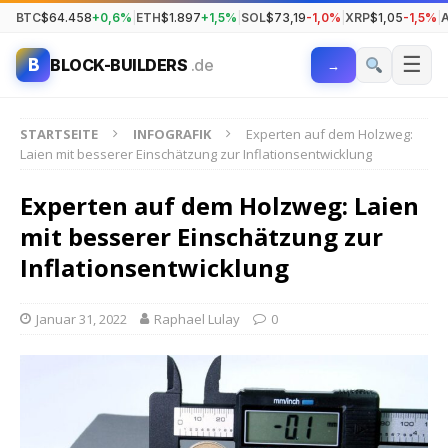
BTC
$64.458
+0,6%
|
ETH
$1.897
+1,5%
|
SOL
$73,19
-1,0%
|
XRP
$1,05
-1,5%
|
☰
B
BLOCK-BUILDERS
.de
→
STARTSEITE
INFOGRAFIK
Experten auf dem Holzweg:
Laien mit besserer Einschätzung zur Inflationsentwicklung
Experten auf dem Holzweg: Laien
mit besserer Einschätzung zur
Inflationsentwicklung
Januar 31, 2022
Raphael Lulay
0