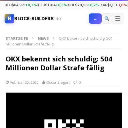
BTC
$64.971
+0,7%
|
ETH
$1.914
+0,5%
|
SOL
$73,56
+0,2%
|
XRP
$1,03
-1,6%
|
☰
B
BLOCK-BUILDERS
.de
→
STARTSEITE
NEWS
OKX bekennt sich schuldig: 504
Millionen Dollar Strafe fällig
OKX bekennt sich schuldig: 504
Millionen Dollar Strafe fällig
Februar 25, 2025
Oscar Siegert
0