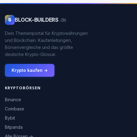
BLOCK-BUILDERS
.de
B
Dein Themenportal für Kryptowährungen
und Blockchain. Kaufanleitungen,
Börsenvergleiche und das größte
deutsche Krypto-Glossar.
Krypto kaufen →
KRYPTOBÖRSEN
Binance
Coinbase
Bybit
Bitpanda
Alle Börsen →