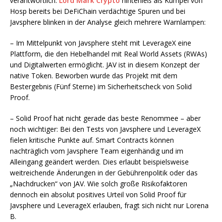
verantwortlich.
Lord Mark Crypto
hinterließ als Kumpel von
Hosp bereits bei DeFiChain verdächtige Spuren und bei
Javsphere blinken in der Analyse gleich mehrere Warnlampen:
– Im Mittelpunkt von Javsphere steht mit LeverageX eine
Plattform, die den Hebelhandel mit Real World Assets (RWAs)
und Digitalwerten ermöglicht. JAV ist in diesem Konzept der
native Token. Beworben wurde das Projekt mit dem
Bestergebnis (Fünf Sterne) im Sicherheitscheck von Solid
Proof.
– Solid Proof hat nicht gerade das beste Renommee – aber
noch wichtiger: Bei den Tests von Javsphere und LeverageX
fielen kritische Punkte auf. Smart Contracts können
nachträglich vom Javsphere Team eigenhändig und im
Alleingang geändert werden. Dies erlaubt beispielsweise
weitreichende Änderungen in der Gebührenpolitik oder das
„Nachdrucken“ von JAV. Wie solch große Risikofaktoren
dennoch ein absolut positives Urteil von Solid Proof für
Javsphere und LeverageX erlauben, fragt sich nicht nur Lorena
B.