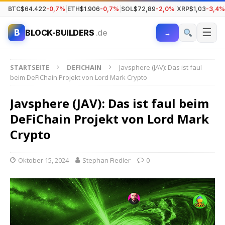
BTC
$64.422
-0,7%
|
ETH
$1.906
-0,7%
|
SOL
$72,89
-2,0%
|
XRP
$1,03
-3,4%
☰
B
BLOCK-BUILDERS
.de
→
STARTSEITE
DEFICHAIN
Javsphere (JAV): Das ist faul
beim DeFiChain Projekt von Lord Mark Crypto
Javsphere (JAV): Das ist faul beim
DeFiChain Projekt von Lord Mark
Crypto
Oktober 15, 2024
Stephan Fiedler
0