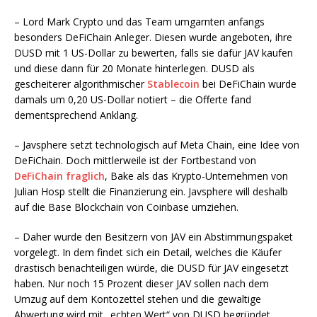
– Lord Mark Crypto und das Team umgarnten anfangs
besonders DeFiChain Anleger. Diesen wurde angeboten, ihre
DUSD mit 1 US-Dollar zu bewerten, falls sie dafür JAV kaufen
und diese dann für 20 Monate hinterlegen. DUSD als
gescheiterer algorithmischer
Stablecoin
bei DeFiChain wurde
damals um 0,20 US-Dollar notiert – die Offerte fand
dementsprechend Anklang.
– Javsphere setzt technologisch auf Meta Chain, eine Idee von
DeFiChain. Doch mittlerweile ist der Fortbestand von
DeFiChain fraglich
, Bake als das Krypto-Unternehmen von
Julian Hosp stellt die Finanzierung ein. Javsphere will deshalb
auf die Base Blockchain von Coinbase umziehen.
– Daher wurde den Besitzern von JAV ein Abstimmungspaket
vorgelegt. In dem findet sich ein Detail, welches die Käufer
drastisch benachteiligen würde, die DUSD für JAV eingesetzt
haben. Nur noch 15 Prozent dieser JAV sollen nach dem
Umzug auf dem Kontozettel stehen und die gewaltige
Abwertung wird mit „echten Wert“ von DUSD begründet.