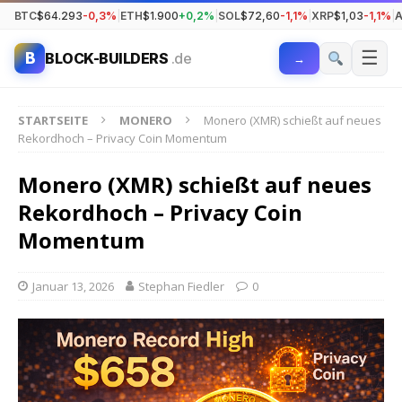
BTC
$64.293
-0,3%
|
ETH
$1.900
+0,2%
|
SOL
$72,60
-1,1%
|
XRP
$1,03
-1,1%
|
☰
B
BLOCK-BUILDERS
.de
→
STARTSEITE
MONERO
Monero (XMR) schießt auf neues
Rekordhoch – Privacy Coin Momentum
Monero (XMR) schießt auf neues
Rekordhoch – Privacy Coin
Momentum
Januar 13, 2026
Stephan Fiedler
0