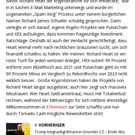
Bevor Richard Heart die Kryptobranche für sich entdeckte,
war
in in Sachen E-Mail Marketing unterwegs und wurde im
sogenannten „Spam King“ Prozess unter seinem bürgerlichen
Namen Richard James Schueler schuldig gesprochen. Dann
verlegte er sich darauf, eigene Krypto-Projekte wie PulseChain
und XEX aufzulegen, dazu kommen fragwürdige Investment-
Ratschläge. Deshalb ist auch der Verdacht gerechtfertigt, dass
Heart einmal mehr nach rechtlichen Grauzonen sucht, um sich
finanziell schadlos zu halten. Wir meinen: Richard Heart ist ein
rotes Tuch für jeden seriösen Anleger, HEX notiert 99 Prozent
entfernt vom Allzeithoch aus 2021 und Pulsechain geht es mit
90 Prozent Minus im Vergleich zu Rekordhochs von 2023 nicht
wirklich besser.
Große Kryprobörsen haben die Projekte von
Richard Heart längst ausgelistet, auch hier zeigt sich massives
Misstrauen. Wer Heart Geld anvertraut, muss mit Totalverlust
rechnen, während der Mittvierziger für sich mittlere dreistellige
Millionensummen in
Ethereum
zur Seite schaffte und nun
durch Tornado Cash mögliche Beweisketten stört.
VORHERIGER
Trump begnadigt Binance-Gründer CZ – Ende des