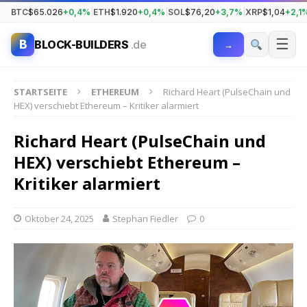
BTC
$65.026
+0,4%
|
ETH
$1.920
+0,4%
|
SOL
$76,20
+3,7%
|
XRP
$1,04
+2,1
☰
B
BLOCK-BUILDERS
.de
→
STARTSEITE
ETHEREUM
Richard Heart (PulseChain und
HEX) verschiebt Ethereum – Kritiker alarmiert
Richard Heart (PulseChain und
HEX) verschiebt Ethereum –
Kritiker alarmiert
Oktober 24, 2025
Stephan Fiedler
0