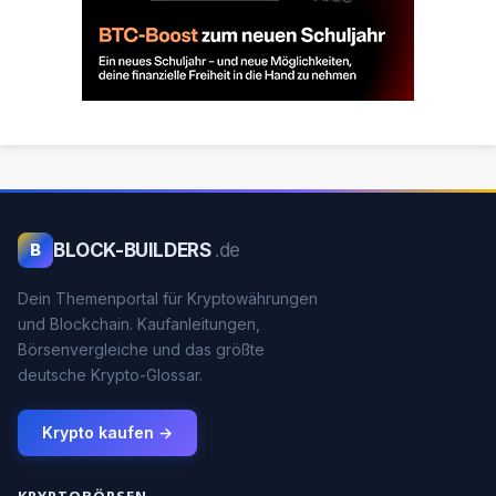
BLOCK-BUILDERS
.de
B
Dein Themenportal für Kryptowährungen
und Blockchain. Kaufanleitungen,
Börsenvergleiche und das größte
deutsche Krypto-Glossar.
Krypto kaufen →