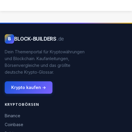
BLOCK-BUILDERS
.de
B
Dein Themenportal für Kryptowährungen
und Blockchain. Kaufanleitungen,
Börsenvergleiche und das größte
deutsche Krypto-Glossar.
Krypto kaufen →
KRYPTOBÖRSEN
Binance
Coinbase