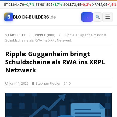
BTC
$64.476
+0,7%
|
ETH
$1.895
+1,7%
|
SOL
$73,45
-0,3%
|
XRP
$1,05
-1,9%
☰
B
BLOCK-BUILDERS
.de
→
STARTSEITE
RIPPLE (XRP)
Ripple: Guggenheim bringt
Schuldscheine als RWA ins XRPL Netzwerk
Ripple: Guggenheim bringt
Schuldscheine als RWA ins XRPL
Netzwerk
Juni 11, 2025
Stephan Fiedler
0