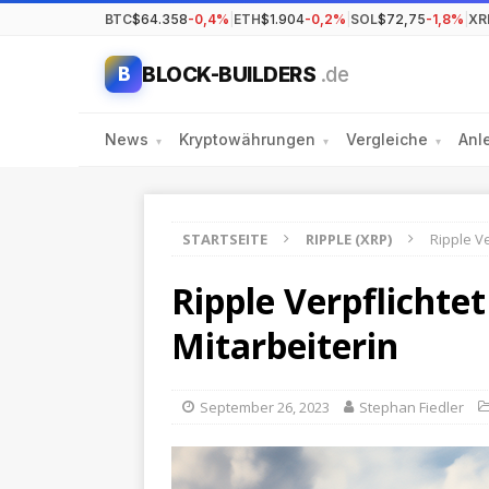
BTC
$64.358
-0,4%
|
ETH
$1.904
-0,2%
|
SOL
$72,75
-1,8%
|
XR
BLOCK-BUILDERS
.de
B
News
Kryptowährungen
Vergleiche
Anl
▾
▾
▾
STARTSEITE
RIPPLE (XRP)
Ripple V
Ripple Verpflicht
Mitarbeiterin
September 26, 2023
Stephan Fiedler