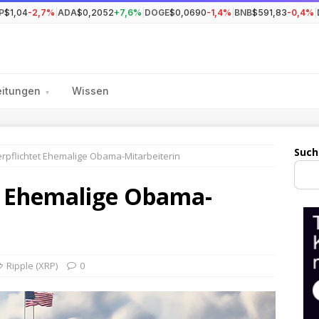
P
$1,04
-2,7%
|
ADA
$0,2052
+7,6%
|
DOGE
$0,0690
-1,4%
|
BNB
$591,83
-0,4%
|
eitungen
Wissen
▾
Such
erpflichtet Ehemalige Obama-Mitarbeiterin
et Ehemalige Obama-
Ripple (XRP)
0