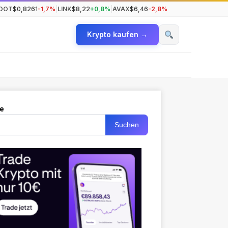
DOT
$0,8261
-1,7%
|
LINK
$8,22
+0,8%
|
AVAX
$6,46
-2,8%
Krypto kaufen →
e
Suchen