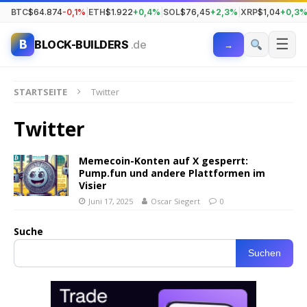
BTC
$64.874
-0,1%
|
ETH
$1.922
+0,4%
|
SOL
$76,45
+2,3%
|
XRP
$1,04
+0,3
☰
B
BLOCK-BUILDERS
.de
→
STARTSEITE
Twitter
Twitter
Memecoin-Konten auf X gesperrt:
Pump.fun und andere Plattformen im
Visier
Juni 17, 2025
Oscar Siegert
0
Suche
Suchen