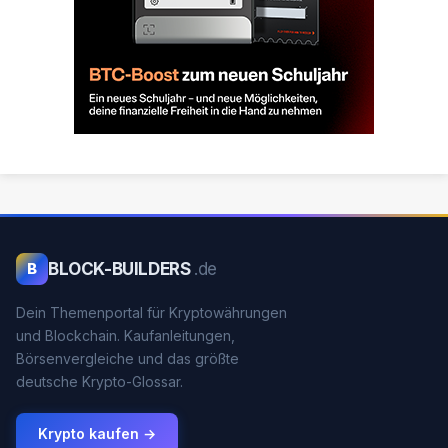
BLOCK-BUILDERS
.de
B
Dein Themenportal für Kryptowährungen
und Blockchain. Kaufanleitungen,
Börsenvergleiche und das größte
deutsche Krypto-Glossar.
Krypto kaufen →