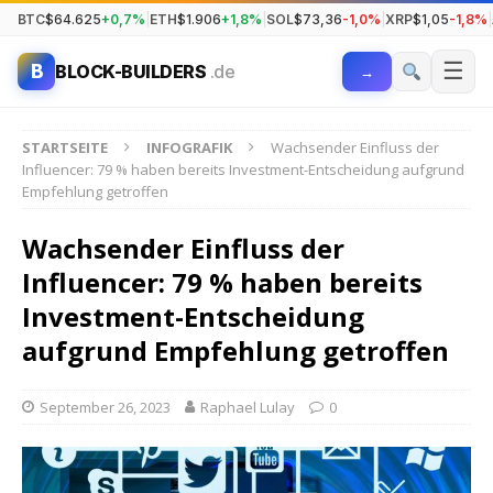
BTC
$64.625
+0,7%
|
ETH
$1.906
+1,8%
|
SOL
$73,36
-1,0%
|
XRP
$1,05
-1,8%
|
☰
B
BLOCK-BUILDERS
.de
→
STARTSEITE
INFOGRAFIK
Wachsender Einfluss der
Influencer: 79 % haben bereits Investment-Entscheidung aufgrund
Empfehlung getroffen
Wachsender Einfluss der
Influencer: 79 % haben bereits
Investment-Entscheidung
aufgrund Empfehlung getroffen
September 26, 2023
Raphael Lulay
0