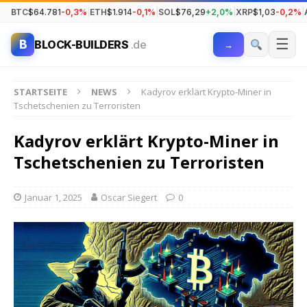
BTC
$64.781
-0,3%
|
ETH
$1.914
-0,1%
|
SOL
$76,29
+2,0%
|
XRP
$1,03
-0,2%
|
☰
B
BLOCK-BUILDERS
.de
→
STARTSEITE
NEWS
Kadyrov erklärt Krypto-Miner in
Tschetschenien zu Terroristen
Kadyrov erklärt Krypto-Miner in
Tschetschenien zu Terroristen
Januar 1, 2025
Oscar Siegert
0