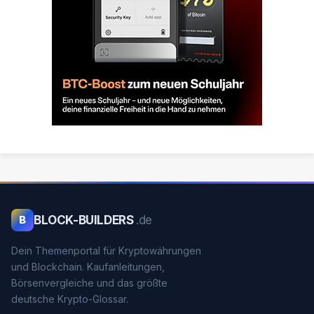
BLOCK-BUILDERS
.de
B
Dein Themenportal für Kryptowährungen
und Blockchain. Kaufanleitungen,
Börsenvergleiche und das größte
deutsche Krypto-Glossar.