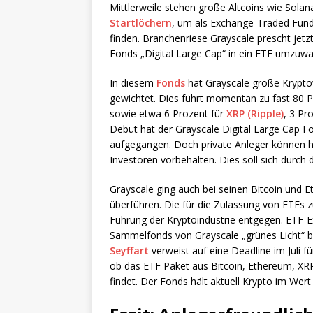
Mittlerweile stehen große Altcoins wie Solan
Startlöchern
, um als Exchange-Traded Fun
finden. Branchenriese Grayscale prescht jet
Fonds „Digital Large Cap“ in ein ETF umzuwa
In diesem
Fonds
hat Grayscale große Krypto
gewichtet. Dies führt momentan zu fast 80 Pr
sowie etwa 6 Prozent für
XRP (Ripple)
, 3 Pr
Debüt hat der Grayscale Digital Large Cap Fo
aufgegangen. Doch private Anleger können hier
Investoren vorbehalten. Dies soll sich durch
Grayscale ging auch bei seinen Bitcoin und E
überführen. Die für die Zulassung von ETFs
Führung der Kryptoindustrie entgegen. ETF-
Sammelfonds von Grayscale „grünes Licht“ b
Seyffart
verweist auf eine Deadline im Juli 
ob das ETF Paket aus Bitcoin, Ethereum, XR
findet. Der Fonds hält aktuell Krypto im Wert