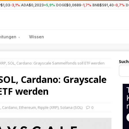
P
$1,03
-3,1%
|
ADA
$0,2023
+5,9%
|
DOGE
$0,0689
-1,7%
|
BNB
$591,40
-0,7%
|
D
eitungen
Wissen
▾
Such
, XRP, SOL, Cardano: Grayscale Sammelfonds soll ETF werden
 SOL, Cardano: Grayscale
ETF werden
n
,
Cardano
,
Ethereum
,
Ripple (XRP)
,
Solana (SOL)
0