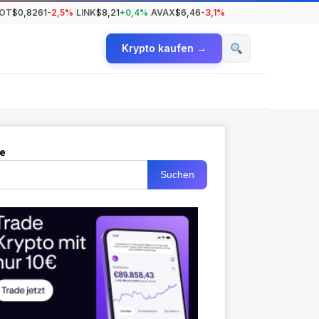
OT
$0,8261
-2,5%
|
LINK
$8,21
+0,4%
|
AVAX
$6,46
-3,1%
Krypto kaufen →
e
Suchen