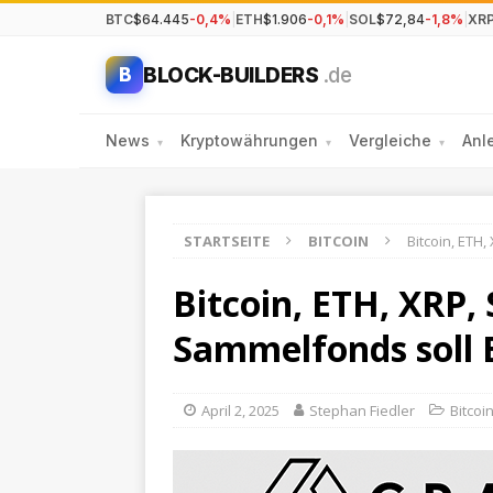
BTC
$64.445
-0,4%
|
ETH
$1.906
-0,1%
|
SOL
$72,84
-1,8%
|
XR
BLOCK-BUILDERS
.de
B
News
Kryptowährungen
Vergleiche
Anl
▾
▾
▾
STARTSEITE
BITCOIN
Bitcoin, ETH
Bitcoin, ETH, XRP,
Sammelfonds soll 
April 2, 2025
Stephan Fiedler
Bitcoi