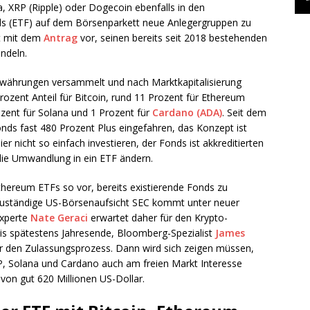
a, XRP (Ripple) oder Dogecoin ebenfalls in den
ds (ETF) auf dem Börsenparkett neue Anlegergruppen zu
zt mit dem
Antrag
vor, seinen bereits seit 2018 bestehenden
ndeln.
währungen versammelt und nach Marktkapitalisierung
ozent Anteil für Bitcoin, rund 11 Prozent für Ethereum
ozent für Solana und 1 Prozent für
Cardano (ADA)
. Seit dem
nds fast 480 Prozent Plus eingefahren, das Konzept ist
 nicht so einfach investieren, der Fonds ist akkreditierten
 die Umwandlung in ein ETF ändern.
thereum ETFs so vor, bereits existierende Fonds zu
 zuständige US-Börsenaufsicht SEC kommt unter neuer
Experte
Nate Geraci
erwartet daher für den Krypto-
is spätestens Jahresende, Bloomberg-Spezialist
James
für den Zulassungsprozess. Dann wird sich zeigen müssen,
P, Solana und Cardano auch am freien Markt Interesse
 von gut 620 Millionen US-Dollar.