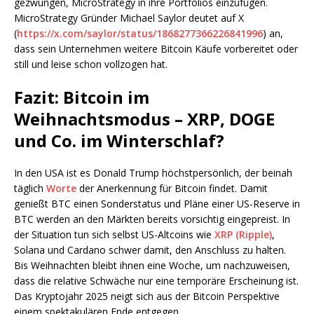
gezwungen, MicroStrategy in ihre Portfolios einzufügen.
MicroStrategy Gründer Michael Saylor deutet auf X
(
https://x.com/saylor/status/1868277366226841996
) an,
dass sein Unternehmen weitere Bitcoin Käufe vorbereitet oder
still und leise schon vollzogen hat.
Fazit: Bitcoin im
Weihnachtsmodus – XRP, DOGE
und Co. im Winterschlaf?
In den USA ist es Donald Trump höchstpersönlich, der beinah
täglich
Worte
der Anerkennung für Bitcoin findet. Damit
genießt BTC einen Sonderstatus und Pläne einer US-Reserve in
BTC werden an den Märkten bereits vorsichtig eingepreist. In
der Situation tun sich selbst US-Altcoins wie
XRP (Ripple)
,
Solana und Cardano schwer damit, den Anschluss zu halten.
Bis Weihnachten bleibt ihnen eine Woche, um nachzuweisen,
dass die relative Schwäche nur eine temporäre Erscheinung ist.
Das Kryptojahr 2025 neigt sich aus der Bitcoin Perspektive
einem spektakulären Ende entgegen.