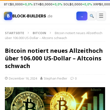
BTC
$0,0000
+0,0%
|
ETH
$0,0000
+0,0%
|
SOL
$0,0000
+0,0%
|
XRP
$0,00
☰
B
BLOCK-BUILDERS
.de
→
STARTSEITE
BITCOIN
Bitcoin notiert neues Allzeithoch
über 106.000 US-Dollar – Altcoins schwach
Bitcoin notiert neues Allzeithoch
über 106.000 US-Dollar – Altcoins
schwach
Dezember 16, 2024
Stephan Fiedler
0