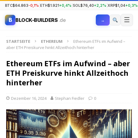
BTC
$64.863
-0,1%
|
ETH
$1.921
+0,4%
|
SOL
$76,40
+2,2%
|
XRP
$1,04
+0,3%
☰
B
BLOCK-BUILDERS
.de
→
STARTSEITE
ETHEREUM
Ethereum ETFs im Aufwind –
aber ETH Preiskurve hinkt Allzeithoch hinterher
Ethereum ETFs im Aufwind – aber
ETH Preiskurve hinkt Allzeithoch
hinterher
Dezember 16, 2024
Stephan Fiedler
0