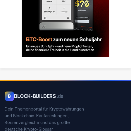
BLOCK-BUILDERS
.de
B
Dein Themenportal für Kryptowährungen
und Blockchain. Kaufanleitungen,
Börsenvergleiche und das größte
deutsche Krypto-Glossar.