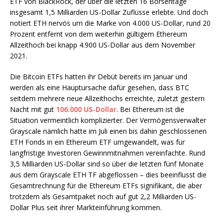
ETF von BlackRock, der über die letzten 16 Börsentage
insgesamt 1,5 Milliarden US-Dollar Zuflüsse erlebte. Und doch
notiert ETH nervös um die Marke von 4.000 US-Dollar, rund 20
Prozent entfernt von dem weiterhin gültigem Ethereum
Allzeithoch bei knapp 4.900 US-Dollar aus dem November
2021.
Die Bitcoin ETFs hatten ihr Debüt bereits im Januar und
werden als eine Hauptursache dafür gesehen, dass BTC
seitdem mehrere neue Allzeithochs erreichte, zuletzt gestern
Nacht mit gut
106.000 US-Dollar
. Bei Ethereum ist die
Situation vermeintlich komplizierter. Der Vermögensverwalter
Grayscale nämlich hatte im Juli einen bis dahin geschlossenen
ETH Fonds in ein Ethereum ETF umgewandelt, was für
langfristige Investoren Gewinnmitnahmen vereinfachte. Rund
3,5 Milliarden US-Dollar sind so über die letzten fünf Monate
aus dem Grayscale ETH TF abgeflossen – dies beeinflusst die
Gesamtrechnung für die Ethereum ETFs signifikant, die aber
trotzdem als Gesamtpaket noch auf gut 2,2 Milliarden US-
Dollar Plus seit ihrer Markteinführung kommen.