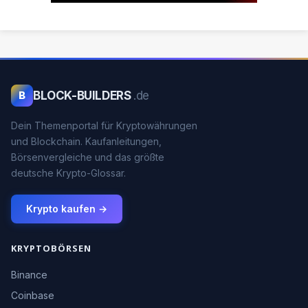
BLOCK-BUILDERS
.de
B
Dein Themenportal für Kryptowährungen
und Blockchain. Kaufanleitungen,
Börsenvergleiche und das größte
deutsche Krypto-Glossar.
Krypto kaufen →
KRYPTOBÖRSEN
Binance
Coinbase