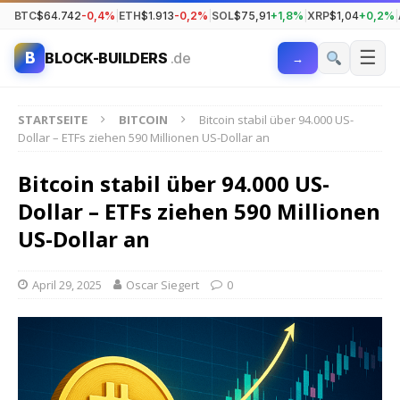
BTC
$64.742
-0,4%
|
ETH
$1.913
-0,2%
|
SOL
$75,91
+1,8%
|
XRP
$1,04
+0,2%
|
☰
B
BLOCK-BUILDERS
.de
→
STARTSEITE
BITCOIN
Bitcoin stabil über 94.000 US-
Dollar – ETFs ziehen 590 Millionen US-Dollar an
Bitcoin stabil über 94.000 US-
Dollar – ETFs ziehen 590 Millionen
US-Dollar an
April 29, 2025
Oscar Siegert
0