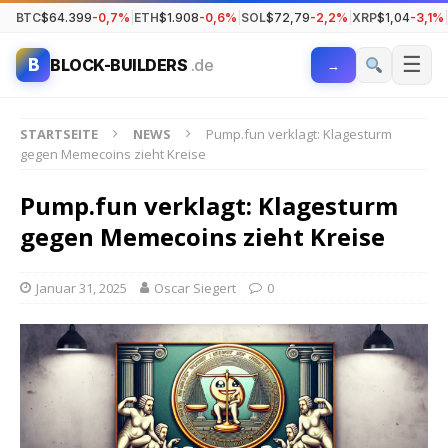
BTC
$64.399
-0,7%
|
ETH
$1.908
-0,6%
|
SOL
$72,79
-2,2%
|
XRP
$1,04
-3,1%
|
☰
B
BLOCK-BUILDERS
.de
→
STARTSEITE
NEWS
Pump.fun verklagt: Klagesturm
gegen Memecoins zieht Kreise
Pump.fun verklagt: Klagesturm
gegen Memecoins zieht Kreise
Januar 31, 2025
Oscar Siegert
0