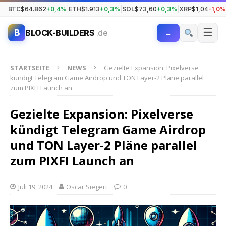
BTC
$64.862
+0,4%
|
ETH
$1.913
+0,3%
|
SOL
$73,60
+0,3%
|
XRP
$1,04
-1,0%
☰
B
BLOCK-BUILDERS
.de
→
STARTSEITE
NEWS
Gezielte Expansion: Pixelverse
kündigt Telegram Game Airdrop und TON Layer-2 Pläne parallel
zum PIXFI Launch an
Gezielte Expansion: Pixelverse
kündigt Telegram Game Airdrop
und TON Layer-2 Pläne parallel
zum PIXFI Launch an
Juli 19, 2024
Oscar Siegert
0