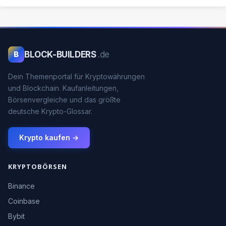
BLOCK-BUILDERS
.de
B
Dein Themenportal für Kryptowährungen
und Blockchain. Kaufanleitungen,
Börsenvergleiche und das größte
deutsche Krypto-Glossar.
Krypto kaufen →
KRYPTOBÖRSEN
Binance
Coinbase
Bybit