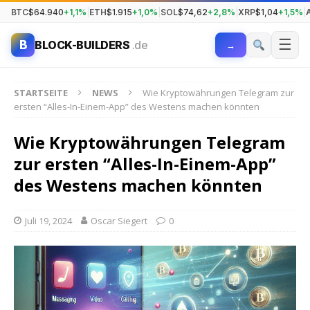
BTC
$64.940
+1,1%
|
ETH
$1.915
+1,0%
|
SOL
$74,62
+2,8%
|
XRP
$1,04
+1,5%
|
☰
B
BLOCK-BUILDERS
.de
→
STARTSEITE
NEWS
Wie Kryptowährungen Telegram zur
ersten “Alles-In-Einem-App” des Westens machen könnten
Wie Kryptowährungen Telegram
zur ersten “Alles-In-Einem-App”
des Westens machen könnten
Juli 19, 2024
Oscar Siegert
0