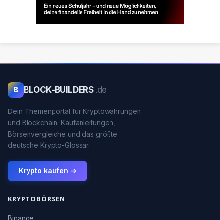
BLOCK-BUILDERS
.de
B
Dein Themenportal für Kryptowährungen
und Blockchain. Kaufanleitungen,
Börsenvergleiche und das größte
deutsche Krypto-Glossar.
Krypto kaufen →
KRYPTOBÖRSEN
Binance