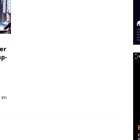
ber
mp-
u im