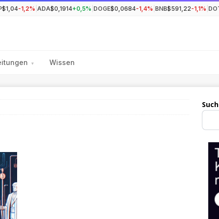
P
$1,04
-1,2%
|
ADA
$0,1914
+0,5%
|
DOGE
$0,0684
-1,4%
|
BNB
$591,22
-1,1%
|
DO
eitungen
Wissen
▾
Such