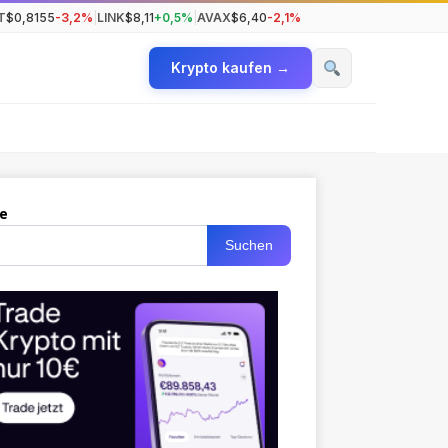
T
$0,8155
-3,2%
|
LINK
$8,11
+0,5%
|
AVAX
$6,40
-2,1%
Krypto kaufen →
e
Suchen