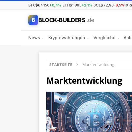
BTC
$64.150
+0,4%
|
ETH
$1.895
+2,1%
|
SOL
$72,90
-0,5%
|
XR
BLOCK-BUILDERS
.de
B
News
Kryptowährungen
Vergleiche
Anl
▾
▾
▾
STARTSEITE
Marktentwicklung
Marktentwicklung