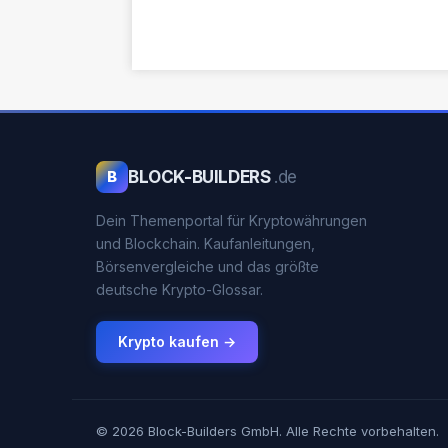
BLOCK-BUILDERS
.de
B
Dein Themenportal für Kryptowährungen
und Blockchain. Kaufanleitungen,
Börsenvergleiche und das größte
deutsche Krypto-Glossar.
Krypto kaufen →
© 2026 Block-Builders GmbH. Alle Rechte vorbehalten.