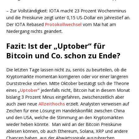
– Zur Vollständigkeit: IOTA macht 23 Prozent Wochenminus
und die Preiskurve zeigt unter 0,15 US-Dollar ein Jahrestief an.
Der IOTA Rebased
Protokollwechsel
vom Mai hat am
Niedergang nichts geändert.
Fazit: Ist der „Uptober“ für
Bitcoin und Co. schon zu Ende?
Die letzten Tage lassen nicht zu, seriös zu beurteilen, ob die
Kryptomärkte momentan korrigieren oder vor einer längeren
Durststrecke stehen. Mitte Oktober bestätigt sich die Theorie
eines „
Uptober
“ jedenfalls nicht, Bitcoin hat in diesem Monat
bislang 3 Prozent Minus eingefahren, zwischenzeitlich aber
auch zwei neue
Allzeithochs
erzielt. Analysten verweisen auf
Zeichen für eine Lösung im Handelskonflikt zwischen China
und den USA, welche die Stimmung an den Kryptomärkten
wieder heben könnte. Man wird an der Bitcoin Preiskurve
ablesen können, ob auch Ethereum, Solana, XRP und andere
Chancen haben, aus der Abwärtsspirale auszubrechen.