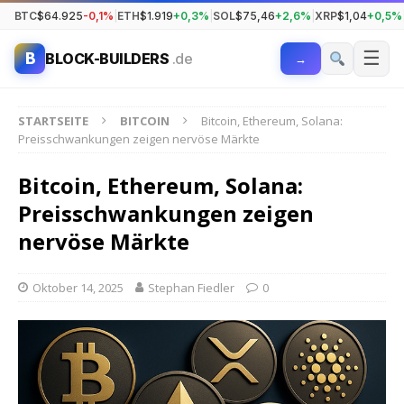
BTC
$64.925
-0,1%
|
ETH
$1.919
+0,3%
|
SOL
$75,46
+2,6%
|
XRP
$1,04
+0,5%
☰
B
BLOCK-BUILDERS
.de
→
STARTSEITE
BITCOIN
Bitcoin, Ethereum, Solana:
Preisschwankungen zeigen nervöse Märkte
Bitcoin, Ethereum, Solana:
Preisschwankungen zeigen
nervöse Märkte
Oktober 14, 2025
Stephan Fiedler
0