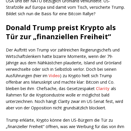
USA und der NATO bezüglich Grönland verkündete. US-
Strafzölle auf Europa sind damit vom Tisch, versicherte Trump.
Bildet sich nun die Basis für eine Bitcoin Rallye?
Donald Trump preist Krypto als
Tür zur „finanziellen Freiheit“
Der Auftritt von Trump vor zahlreichen Regierungschefs und
Wirtschaftslenkern hatte bizarre Momente, wenn der 79-
Jährige aus dem Nähkästchen plauderte, Island und Grönland
verwechselte oder sich in Selbstlob verlor. Doch bei seinen
Ausführungen (hier im
Video
) zu Krypto hielt sich Trump
offenbar ans Manuskript und machte klar: Bitcoin und Co.
bleiben bei ihm Chefsache, das Gesetzespaket
Clarity
als
Rahmen für die Kryptoindustrie wolle er möglichst bald
unterzeichnen. Noch hängt Clarity zwar im US-Senat fest, wird
aber von der Opposition nicht grundsätzlich blockiert.
Trump erklärte, Krypto könne den US-Bürgern die Tür zu
„finanzieller Freiheit“ öffnen, was wie Werbung für das von ihm