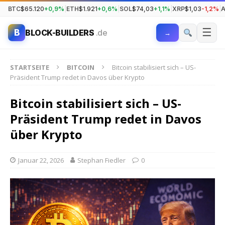
BTC
$65.120
+0,9%
|
ETH
$1.921
+0,6%
|
SOL
$74,03
+1,1%
|
XRP
$1,03
-1,2%
|
☰
B
BLOCK-BUILDERS
.de
→
STARTSEITE
BITCOIN
Bitcoin stabilisiert sich – US-
Präsident Trump redet in Davos über Krypto
Bitcoin stabilisiert sich – US-
Präsident Trump redet in Davos
über Krypto
Januar 22, 2026
Stephan Fiedler
0